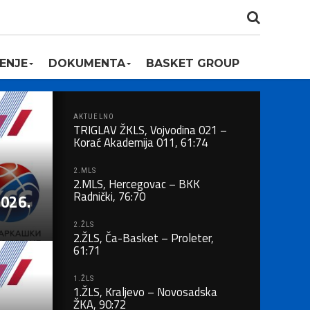
ENJE
DOKUMENTA
BASKET GROUP
AKTUELNO
TRIGLAV ŽKLS, Vojvodina 021 –
Korać Akademija 011, 61:74
2.MLS
2.MLS, Hercegovac – BKK
Radnički, 76:70
2026.
2.ŽLS
2.ŽLS, Ča-Basket – Proleter,
61:71
1.ŽLS
1.ŽLS, Kraljevo – Novosadska
ŽKA, 90:72