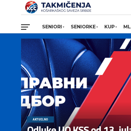
SENIORI
SENIORKE
KUP
ML
AKTUELNO
Odluke UO KSS od 13. jul