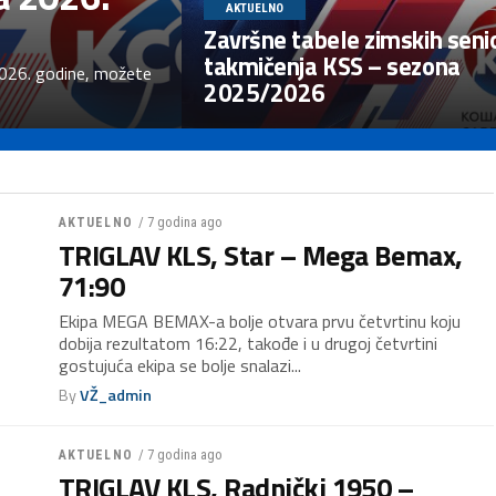
AKTUELNO
Završne tabele zimskih seni
takmičenja KSS – sezona
2026. godine, možete
2025/2026
/ 7 godina ago
AKTUELNO
TRIGLAV KLS, Star – Mega Bemax,
71:90
Ekipa MEGA BEMAX-a bolje otvara prvu četvrtinu koju
dobija rezultatom 16:22, takođe i u drugoj četvrtini
gostujuća ekipa se bolje snalazi...
By
VŽ_admin
/ 7 godina ago
AKTUELNO
TRIGLAV KLS, Radnički 1950 –