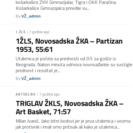
košarkašice ŽKK Gimnazijalac Tigra i OKK Paraćina.
Košarkašice Gimnazijalca priredile su...
By
VŽ_admin
/ 7 godina ago
1.ŽLS
1ŽLS, Novosadska ŽKA – Partizan
1953, 55:61
Utakmica je počela sa prednosti od 0:5 za gošće iz
Beograda. Nakon minuta odmora novosađanke su sustigle
prednost i rezultat je...
By
VŽ_admin
/ 7 godina ago
AKTUELNO
TRIGLAV ŽKLS, Novosadska ŽKA –
Art Basket, 71:57
Milan Ivanić, Jako bitni bodovi jer je prva utakmica i veoma
jak protivnik i imali smo pritisak ali kako je utakmica...