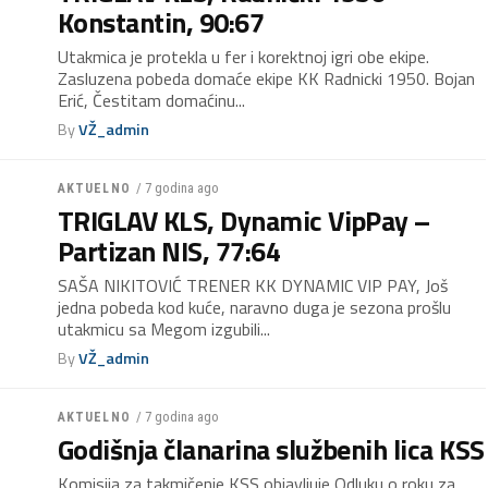
Konstantin, 90:67
Utakmica je protekla u fer i korektnoj igri obe ekipe.
Zasluzena pobeda domaće ekipe KK Radnicki 1950. Bojan
Erić, Čestitam domaćinu...
By
VŽ_admin
/ 7 godina ago
AKTUELNO
TRIGLAV KLS, Dynamic VipPay –
Partizan NIS, 77:64
SAŠA NIKITOVIĆ TRENER KK DYNAMIC VIP PAY, Još
jedna pobeda kod kuće, naravno duga je sezona prošlu
utakmicu sa Megom izgubili...
By
VŽ_admin
/ 7 godina ago
AKTUELNO
Godišnja članarina službenih lica KSS
Komisija za takmičenje KSS objavljuje Odluku o roku za