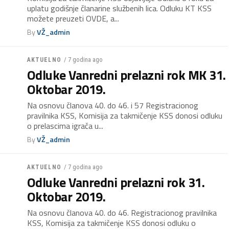
uplatu godišnje članarine službenih lica. Odluku KT KSS
možete preuzeti OVDE, a...
By
VŽ_admin
/ 7 godina ago
AKTUELNO
Odluke Vanredni prelazni rok MK 31.
Oktobar 2019.
Na osnovu članova 40. do 46. i 57 Registracionog
pravilnika KSS, Komisija za takmičenje KSS donosi odluku
o prelascima igrača u...
By
VŽ_admin
/ 7 godina ago
AKTUELNO
Odluke Vanredni prelazni rok 31.
Oktobar 2019.
Na osnovu članova 40. do 46. Registracionog pravilnika
KSS, Komisija za takmičenje KSS donosi odluku o