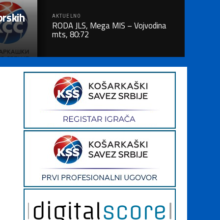
orskih
AKTUELNO
RODA JLS, Mega MIS – Vojvodina
mts, 80:72