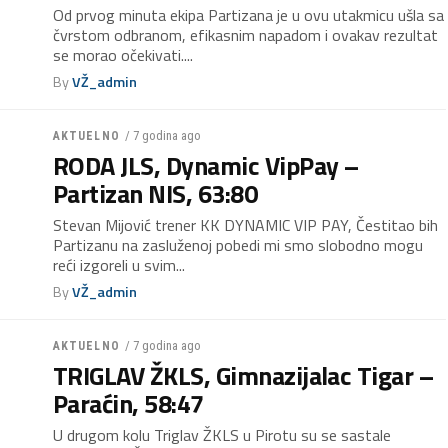
Od prvog minuta ekipa Partizana je u ovu utakmicu ušla sa
čvrstom odbranom, efikasnim napadom i ovakav rezultat
se morao očekivati....
By
VŽ_admin
/ 7 godina ago
AKTUELNO
RODA JLS, Dynamic VipPay –
Partizan NIS, 63:80
Stevan Mijović trener KK DYNAMIC VIP PAY, Čestitao bih
Partizanu na zasluženoj pobedi mi smo slobodno mogu
reći izgoreli u svim...
By
VŽ_admin
/ 7 godina ago
AKTUELNO
TRIGLAV ŽKLS, Gimnazijalac Tigar –
Paraćin, 58:47
U drugom kolu Triglav ŽKLS u Pirotu su se sastale