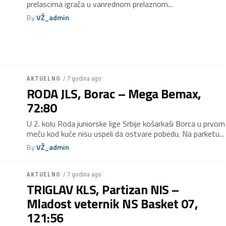
prelascima igrača u vanrednom prelaznom...
By
VŽ_admin
/ 7 godina ago
AKTUELNO
RODA JLS, Borac – Mega Bemax,
72:80
U 2. kolu Roda juniorske lige Srbije košarkaši Borca u prvom
meču kod kuće nisu uspeli da ostvare pobedu. Na parketu...
By
VŽ_admin
/ 7 godina ago
AKTUELNO
TRIGLAV KLS, Partizan NIS –
Mladost veternik NS Basket 07,
121:56