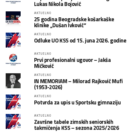
Lukas Nikola Bojović
AKTUELNO
25 godina Beogradske košarkaške
klinike „Dušan Ivković“
AKTUELNO
Odluke UO KSS od 15. juna 2026. godine
AKTUELNO
Prvi profesionalni ugovor – Jakša
Mićković
AKTUELNO
IN MEMORIAM – Milorad Rajković Mufi
(1953-2026)
AKTUELNO
Potvrda za upis u Sportsku gimnaziju
AKTUELNO
Završne tabele zimskih seniorskih
takmičenja KSS – sezona 2025/2026