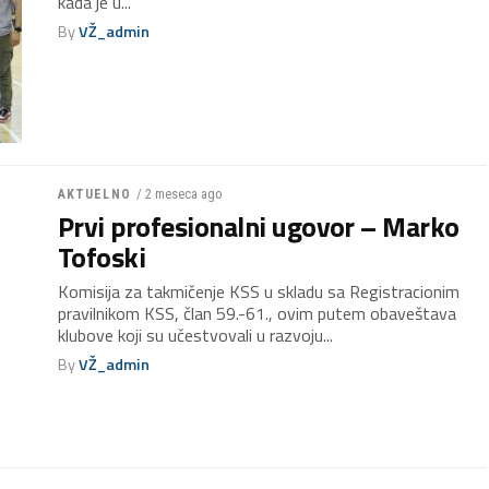
kada je u...
By
VŽ_admin
/ 2 meseca ago
AKTUELNO
Prvi profesionalni ugovor – Marko
Tofoski
Komisija za takmičenje KSS u skladu sa Registracionim
pravilnikom KSS, član 59.-61., ovim putem obaveštava
klubove koji su učestvovali u razvoju...
By
VŽ_admin