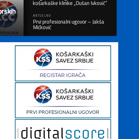
košarkaške klinike „Dušan Ivković“
orskih
AKTUELNO
Prvi profesionalni ugovor – Jakša
Mićković