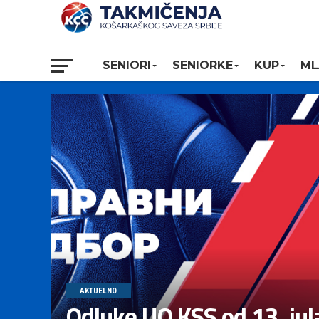
SENIORI
SENIORKE
KUP
ML
AKTUELNO
Odluke UO KSS od 13. jul