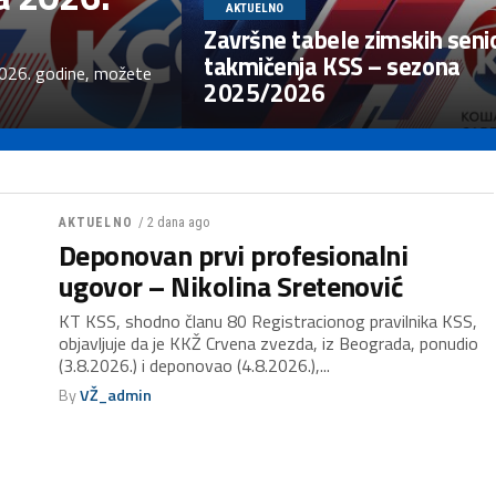
AKTUELNO
Završne tabele zimskih seni
takmičenja KSS – sezona
2026. godine, možete
2025/2026
/ 2 dana ago
AKTUELNO
Deponovan prvi profesionalni
ugovor – Nikolina Sretenović
KT KSS, shodno članu 80 Registracionog pravilnika KSS,
objavljuje da je KKŽ Crvena zvezda, iz Beograda, ponudio
(3.8.2026.) i deponovao (4.8.2026.),...
By
VŽ_admin