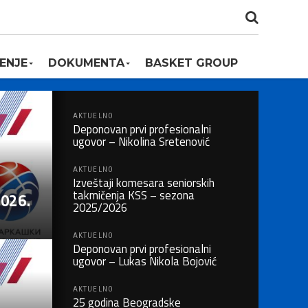
ENJE
DOKUMENTA
BASKET GROUP
AKTUELNO
Deponovan prvi profesionalni
ugovor – Nikolina Sretenović
AKTUELNO
Izveštaji komesara seniorskih
takmičenja KSS – sezona
2026.
2025/2026
AKTUELNO
Deponovan prvi profesionalni
ugovor – Lukas Nikola Bojović
AKTUELNO
25 godina Beogradske