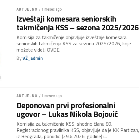
/ 1 mesec ago
AKTUELNO
Izveštaji komesara seniorskih
takmičenja KSS – sezona 2025/2026
Komisija za takmičenje objavljuje izveštaje komesara
seniorskih takmičenja KSS za sezonu 2025/2026, koje
možete videti OVDE.
By
VŽ_admin
/ 1 mesec ago
AKTUELNO
Deponovan prvi profesionalni
ugovor – Lukas Nikola Bojović
Komisija za takmičenje KSS, shodno članu 80.
Registracionog pravilnika KSS, objavljuje da je KK Partizan,
iz Beograda, ponudio (29.6.2026. godine) i...