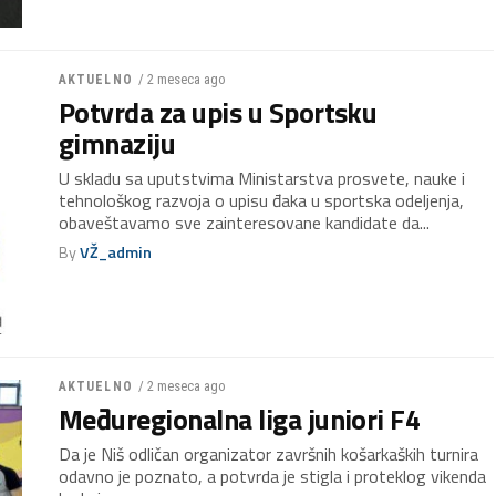
/ 2 meseca ago
AKTUELNO
Potvrda za upis u Sportsku
gimnaziju
U skladu sa uputstvima Ministarstva prosvete, nauke i
tehnološkog razvoja o upisu đaka u sportska odeljenja,
obaveštavamo sve zainteresovane kandidate da...
By
VŽ_admin
/ 2 meseca ago
AKTUELNO
Međuregionalna liga juniori F4
Da je Niš odličan organizator završnih košarkaških turnira
odavno je poznato, a potvrda je stigla i proteklog vikenda