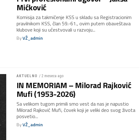
Mićković
Komisija za takmičenje KSS u skladu sa Registracionim
pravilnikom KSS, član 59.-61., ovim putem obaveštava
klubove koji su učestvovali u razvoju...
By
VŽ_admin
/ 2 meseca ago
AKTUELNO
IN MEMORIAM – Milorad Rajković
Mufi (1953-2026)
Sa velikom tugom primili smo vest da nas je napustio
Milorad Rajković Mufi, čovek koji je veliki deo svog života
posvetio...
By
VŽ_admin