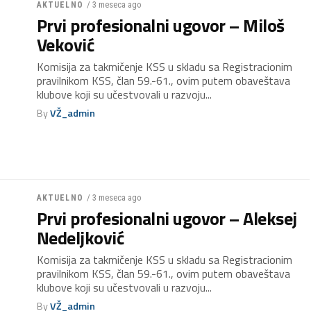
/ 3 meseca ago
AKTUELNO
Prvi profesionalni ugovor – Miloš
Veković
Komisija za takmičenje KSS u skladu sa Registracionim
pravilnikom KSS, član 59.-61., ovim putem obaveštava
klubove koji su učestvovali u razvoju...
By
VŽ_admin
/ 3 meseca ago
AKTUELNO
Prvi profesionalni ugovor – Aleksej
Nedeljković
Komisija za takmičenje KSS u skladu sa Registracionim
pravilnikom KSS, član 59.-61., ovim putem obaveštava
klubove koji su učestvovali u razvoju...
By
VŽ_admin