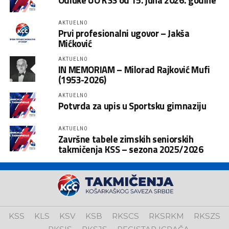
Odluke UO KSS od 15. juna 2026. godine
AKTUELNO
Prvi profesionalni ugovor – Jakša
Mićković
AKTUELNO
IN MEMORIAM – Milorad Rajković Mufi
(1953-2026)
AKTUELNO
Potvrda za upis u Sportsku gimnaziju
AKTUELNO
Završne tabele zimskih seniorskih
takmičenja KSS – sezona 2025/2026
KSS
KLS
KSV
KSB
RKSCS
RKSRKM
RKSZS