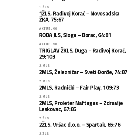
1.ŽLS
1ŽLS, Radivoj Korać – Novosadska
ŽKA, 75:67
AKTUELNO
RODA JLS, Sloga – Borac, 64:81
AKTUELNO
TRIGLAV ŽKLS, Duga – Radivoj Korać,
29:103
2.MLS
2MLS, Železničar – Sveti Đorđe, 74:87
2.MLS
2MLS, Radnički – Fair Play, 109:73
2.MLS
2MLS, Proleter Naftagas – Zdravlje
Leskovac, 67:85
2.ŽLS
2ŽLS, Vršac d.o.o. – Spartak, 65:76
2.ŽLS