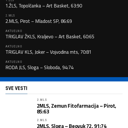
1.ŽLS
1.ŽLS, Topolčanka – Art Basket, 63:90
2.MLS
2.MLS, Pirot – Mladost SP, 86:69
AKTUELNO
TRIGLAV ŽKLS, Kraljevo – Art Basket, 60:65
AKTUELNO
TRIGLAV KLS, Joker – Vojvodina mts, 70:81
AKTUELNO
RODA JLS, Sloga – Sloboda, 94:74
SVE VESTI
2.MLS
2MLS, Zemun Fitofarmacija – Pirot,
85:63
2.MLS
2MLS, Sloga – Beovuk 72, 91:74