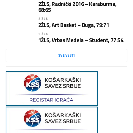
2ŽLS, Radnički 2016 – Karaburma,
68:65
2.ŽLS
2ŽLS, Art Basket – Duga, 79:71
1.ŽLS
1ŽLS, Vrbas Medela – Student, 77:54
SVE VESTI