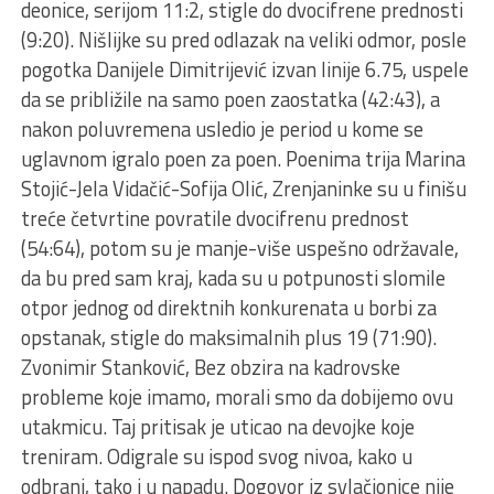
deonice, serijom 11:2, stigle do dvocifrene prednosti
(9:20). Nišlijke su pred odlazak na veliki odmor, posle
pogotka Danijele Dimitrijević izvan linije 6.75, uspele
da se približile na samo poen zaostatka (42:43), a
nakon poluvremena usledio je period u kome se
uglavnom igralo poen za poen. Poenima trija Marina
Stojić-Jela Vidačić-Sofija Olić, Zrenjaninke su u finišu
treće četvrtine povratile dvocifrenu prednost
(54:64), potom su je manje-više uspešno održavale,
da bu pred sam kraj, kada su u potpunosti slomile
otpor jednog od direktnih konkurenata u borbi za
opstanak, stigle do maksimalnih plus 19 (71:90).
Zvonimir Stanković, Bez obzira na kadrovske
probleme koje imamo, morali smo da dobijemo ovu
utakmicu. Taj pritisak je uticao na devojke koje
treniram. Odigrale su ispod svog nivoa, kako u
odbrani, tako i u napadu. Dogovor iz svlačionice nije