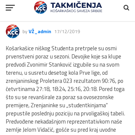
1ŽLS, Student – Proleter 023,
76:90
by
VŽ_admin
17/12/2019
Košarkašice niškog Studenta pretrpele su osmi
prvenstveni poraz u sezoni. Devojke koje sa klupe
predvodi Zvonimir Stanković izgubile su na svom
terenu, u susretu desetog kola Prve lige, od
zrenjaninskog Proletera 023 rezultatom 90:76, po
četvrtinama 27:18, 18:24, 25:16, 20:18. Pored toga
što su se revanširale za poraz sa ovosezonske
premijere, Zrenjaninke su „studentkinjama“
prepustile poslednju poziciju na prvoligaškoj tabeli.
Predvođene nekadašnjom reprezentativkom naše
zemlje Jelom Vidačić, gošće su pred kraj uvodne