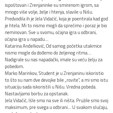
ispoštovan i Zrenjaninke su smirenom igrom, sa
mnogo više volje, želje i htenja, slavile u Nišu.
Predvodila ih je Jela Vidačić, koja je poentirala kad god
je htela. Mi to nismo mogli da sprečimo i poraz je bio
neminovan. Sve u svomu, očajna igra u odbrani,
očajna igra u napadu…
Katarina Anđelković, Od samog početka utakmice
nismo mogle da dođemo do željenog ritma…
Nadigrale su nas napadački, imale su veću želju za
pobedom.
Marko Marinkov, Student je u Zrenjaninu iskoristio
to što su nam dve devojke bile „rovite“, a mi smo istu
situaciju sada iskoristili u Nišu. Vredna pobeda.
Nastavljamo borbu za opstanak.
Jela Vidačić, Išle smo na sve ili ništa. Pružile smo svoj
maksimum, pre svega u odbrani… U svakom slučaju,