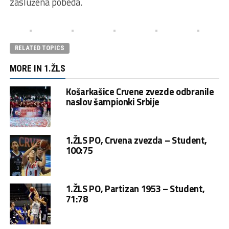
zaslužena pobeda.
RELATED TOPICS
MORE IN 1.ŽLS
Košarkašice Crvene zvezde odbranile
naslov šampionki Srbije
1.ŽLS PO, Crvena zvezda – Student,
100:75
1.ŽLS PO, Partizan 1953 – Student,
71:78