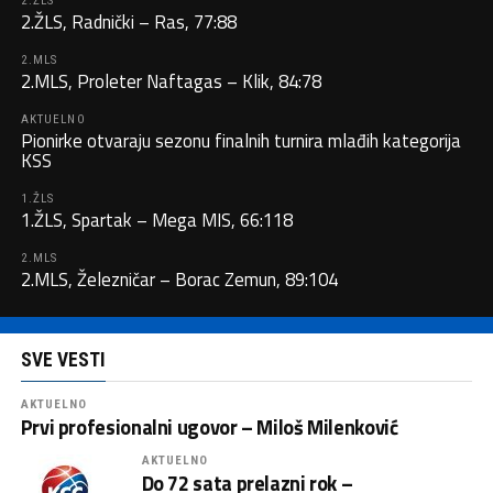
2.ŽLS
2.ŽLS, Radnički – Ras, 77:88
2.MLS
2.MLS, Proleter Naftagas – Klik, 84:78
AKTUELNO
Pionirke otvaraju sezonu finalnih turnira mlađih kategorija
KSS
1.ŽLS
1.ŽLS, Spartak – Mega MIS, 66:118
2.MLS
2.MLS, Železničar – Borac Zemun, 89:104
SVE VESTI
AKTUELNO
Prvi profesionalni ugovor – Miloš Milenković
AKTUELNO
Do 72 sata prelazni rok –