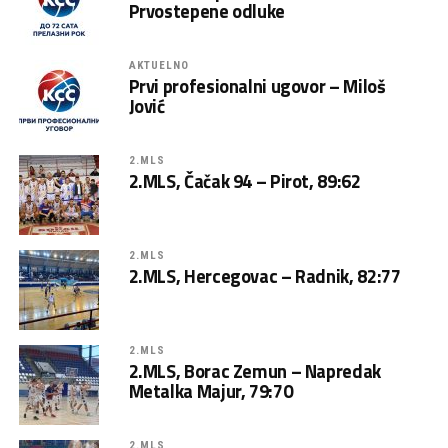
Prvostepene odluke
AKTUELNO
Prvi profesionalni ugovor – Miloš
Jović
2.MLS
2.MLS, Čačak 94 – Pirot, 89:62
2.MLS
2.MLS, Hercegovac – Radnik, 82:77
2.MLS
2.MLS, Borac Zemun – Napredak
Metalka Majur, 79:70
2.MLS