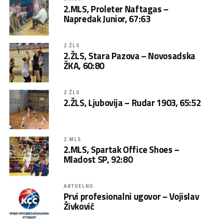
2.MLS, Proleter Naftagas –
Napredak Junior, 67:63
2.ŽLS
2.ŽLS, Stara Pazova – Novosadska
ŽKA, 60:80
2.ŽLS
2.ŽLS, Ljubovija – Rudar 1903, 65:52
2.MLS
2.MLS, Spartak Office Shoes –
Mladost SP, 92:80
AKTUELNO
Prvi profesionalni ugovor – Vojislav
Živković