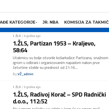
AĐE KATEGORIJE
JR. NBA
KOMISIJA ZA TAKMIČ
/ 6 godina ago
1.ŽLS
1.ŽLS, Partizan 1953 – Kraljevo,
58:64
Utakmicu su bolje otvorile košarkašice Partizana, snažnom
igrom u odbrani i organizovanim napadom nakon prve
četvrtine stekle su prednost od 21:16....
By
VŽ_admin
/ 6 godina ago
1.ŽLS
1.ŽLS, Radivoj Korać – SPD Radnički
d.o.o., 112:52
Na samom početku se videlo u kom će se smeru meč