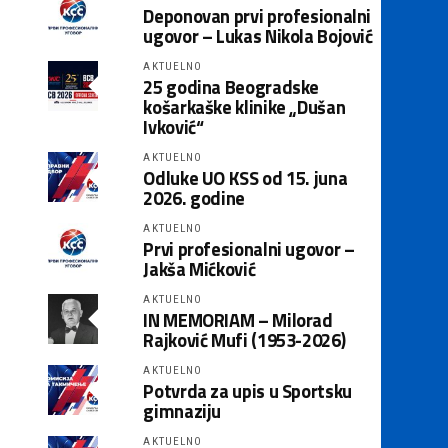
Deponovan prvi profesionalni
ugovor – Lukas Nikola Bojović
AKTUELNO
25 godina Beogradske
košarkaške klinike „Dušan
Ivković“
AKTUELNO
Odluke UO KSS od 15. juna
2026. godine
AKTUELNO
Prvi profesionalni ugovor –
Jakša Mićković
AKTUELNO
IN MEMORIAM – Milorad
Rajković Mufi (1953-2026)
AKTUELNO
Potvrda za upis u Sportsku
gimnaziju
AKTUELNO