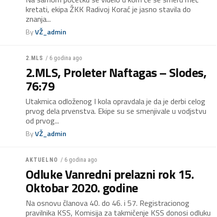
kretati, ekipa ŽKK Radivoj Korać je jasno stavila do
znanja...
By
VŽ_admin
/ 6 godina ago
2.MLS
2.MLS, Proleter Naftagas – Slodes,
76:79
Utakmica odloženog I kola opravdala je da je derbi celog
prvog dela prvenstva. Ekipe su se smenjivale u vodjstvu
od prvog...
By
VŽ_admin
/ 6 godina ago
AKTUELNO
Odluke Vanredni prelazni rok 15.
Oktobar 2020. godine
Na osnovu članova 40. do 46. i 57. Registracionog
pravilnika KSS, Komisija za takmičenje KSS donosi odluku