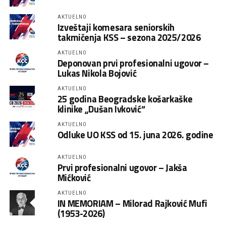
AKTUELNO
Izveštaji komesara seniorskih
takmičenja KSS – sezona 2025/2026
AKTUELNO
Deponovan prvi profesionalni ugovor –
Lukas Nikola Bojović
AKTUELNO
25 godina Beogradske košarkaške
klinike „Dušan Ivković“
AKTUELNO
Odluke UO KSS od 15. juna 2026. godine
AKTUELNO
Prvi profesionalni ugovor – Jakša
Mićković
AKTUELNO
IN MEMORIAM – Milorad Rajković Mufi
(1953-2026)