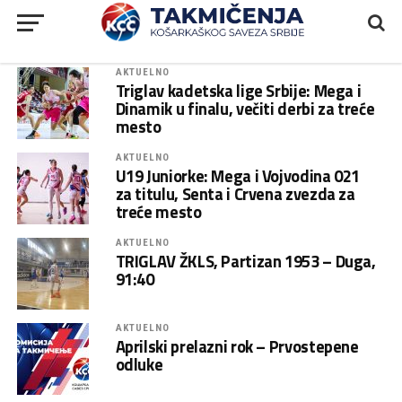
AKTUELNO
Triglav kadetska lige Srbije: Mega i
Dinamik u finalu, večiti derbi za treće
mesto
AKTUELNO
U19 Juniorke: Mega i Vojvodina 021
za titulu, Senta i Crvena zvezda za
treće mesto
AKTUELNO
TRIGLAV ŽKLS, Partizan 1953 – Duga,
91:40
AKTUELNO
Aprilski prelazni rok – Prvostepene
odluke