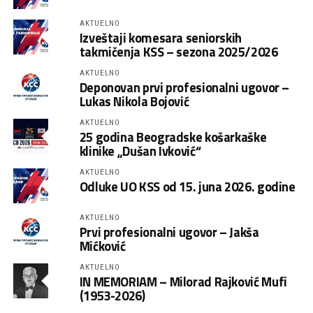
AKTUELNO
Izveštaji komesara seniorskih
takmičenja KSS – sezona 2025/2026
AKTUELNO
Deponovan prvi profesionalni ugovor –
Lukas Nikola Bojović
AKTUELNO
25 godina Beogradske košarkaške
klinike „Dušan Ivković“
AKTUELNO
Odluke UO KSS od 15. juna 2026. godine
AKTUELNO
Prvi profesionalni ugovor – Jakša
Mićković
AKTUELNO
IN MEMORIAM – Milorad Rajković Mufi
(1953-2026)