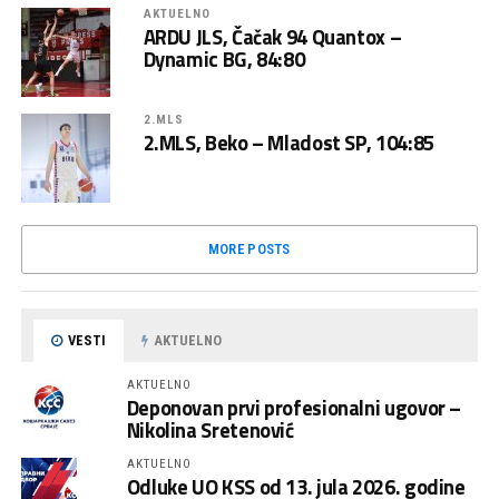
AKTUELNO
ARDU JLS, Čačak 94 Quantox –
Dynamic BG, 84:80
2.MLS
2.MLS, Beko – Mladost SP, 104:85
MORE POSTS
VESTI
AKTUELNO
AKTUELNO
Deponovan prvi profesionalni ugovor –
Nikolina Sretenović
AKTUELNO
Odluke UO KSS od 13. jula 2026. godine