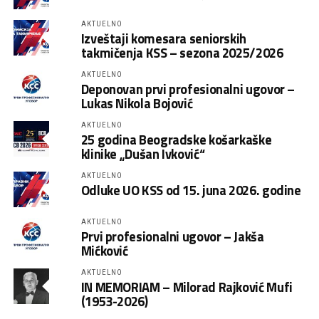
AKTUELNO
Izveštaji komesara seniorskih
takmičenja KSS – sezona 2025/2026
AKTUELNO
Deponovan prvi profesionalni ugovor –
Lukas Nikola Bojović
AKTUELNO
25 godina Beogradske košarkaške
klinike „Dušan Ivković“
AKTUELNO
Odluke UO KSS od 15. juna 2026. godine
AKTUELNO
Prvi profesionalni ugovor – Jakša
Mićković
AKTUELNO
IN MEMORIAM – Milorad Rajković Mufi
(1953-2026)