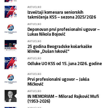
AKTUELNO
Izveštaji komesara seniorskih
takmičenja KSS – sezona 2025/2026
AKTUELNO
Deponovan prvi profesionalni ugovor –
Lukas Nikola Bojović
AKTUELNO
25 godina Beogradske košarkaške
klinike „Dušan Ivković“
AKTUELNO
Odluke UO KSS od 15. juna 2026. godine
AKTUELNO
Prvi profesionalni ugovor – Jakša
Mićković
AKTUELNO
IN MEMORIAM – Milorad Rajković Mufi
(1953-2026)