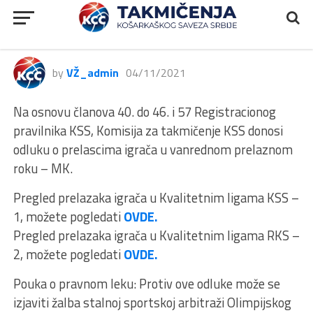
Odluke Vanredni prelazni rok MK
04. Novembar 2021. godine
by
VŽ_admin
04/11/2021
Na osnovu članova 40. do 46. i 57 Registracionog
pravilnika KSS, Komisija za takmičenje KSS donosi
odluku o prelascima igrača u vanrednom prelaznom
roku – MK.
Pregled prelazaka igrača u Kvalitetnim ligama KSS –
1, možete pogledati
OVDE.
Pregled prelazaka igrača u Kvalitetnim ligama RKS –
2, možete pogledati
OVDE.
Pouka o pravnom leku: Protiv ove odluke može se
izjaviti žalba stalnoj sportskoj arbitraži Olimpijskog