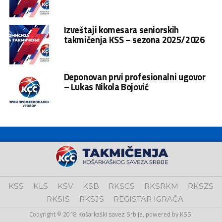
Izveštaji komesara seniorskih
takmičenja KSS – sezona 2025/2026
Deponovan prvi profesionalni ugovor
– Lukas Nikola Bojović
KSS
KLS
KSV
KSB
RKSCS
RKSRKM
RKSZS
RKSIS
RKSJS
REGISTAR IGRAČA
Copyright © 2018 Košarkaški savez Srbije, powered by KSS.