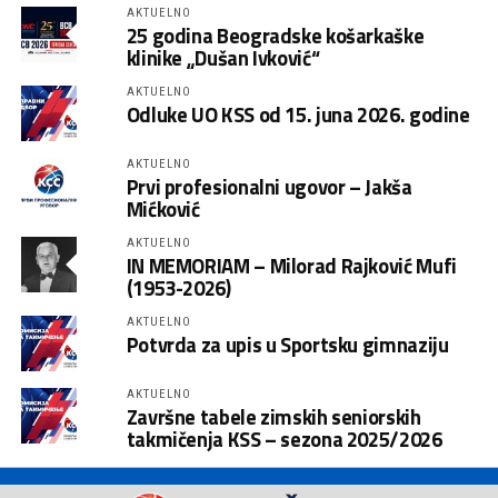
AKTUELNO
25 godina Beogradske košarkaške
klinike „Dušan Ivković“
AKTUELNO
Odluke UO KSS od 15. juna 2026. godine
AKTUELNO
Prvi profesionalni ugovor – Jakša
Mićković
AKTUELNO
IN MEMORIAM – Milorad Rajković Mufi
(1953-2026)
AKTUELNO
Potvrda za upis u Sportsku gimnaziju
AKTUELNO
Završne tabele zimskih seniorskih
takmičenja KSS – sezona 2025/2026