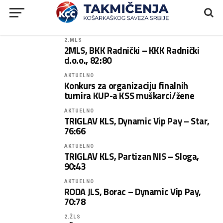
2.MLS
2MLS, BKK Radnički – KKK Radnički
d.o.o., 82:80
AKTUELNO
Konkurs za organizaciju finalnih
turnira KUP-a KSS muškarci/žene
AKTUELNO
TRIGLAV KLS, Dynamic Vip Pay – Star,
76:66
AKTUELNO
TRIGLAV KLS, Partizan NIS – Sloga,
90:43
AKTUELNO
RODA JLS, Borac – Dynamic Vip Pay,
70:78
2.ŽLS