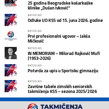
25 godina Beogradske košarkaške
klinike „Dušan Ivković“
AKTUELNO
Odluke UO KSS od 15. juna 2026. godine
AKTUELNO
Prvi profesionalni ugovor – Jakša
Mićković
AKTUELNO
IN MEMORIAM – Milorad Rajković Mufi
(1953-2026)
AKTUELNO
Potvrda za upis u Sportsku gimnaziju
AKTUELNO
Završne tabele zimskih seniorskih
takmičenja KSS – sezona 2025/2026