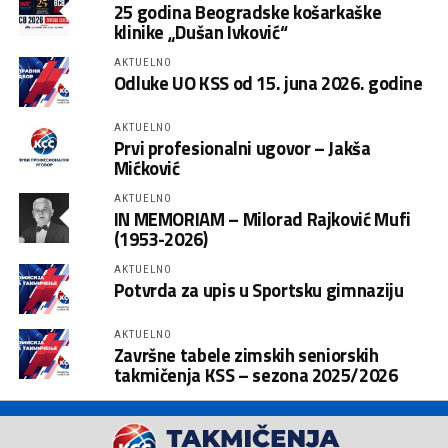
25 godina Beogradske košarkaške
klinike „Dušan Ivković“
AKTUELNO
Odluke UO KSS od 15. juna 2026. godine
AKTUELNO
Prvi profesionalni ugovor – Jakša
Mićković
AKTUELNO
IN MEMORIAM – Milorad Rajković Mufi
(1953-2026)
AKTUELNO
Potvrda za upis u Sportsku gimnaziju
AKTUELNO
Završne tabele zimskih seniorskih
takmičenja KSS – sezona 2025/2026