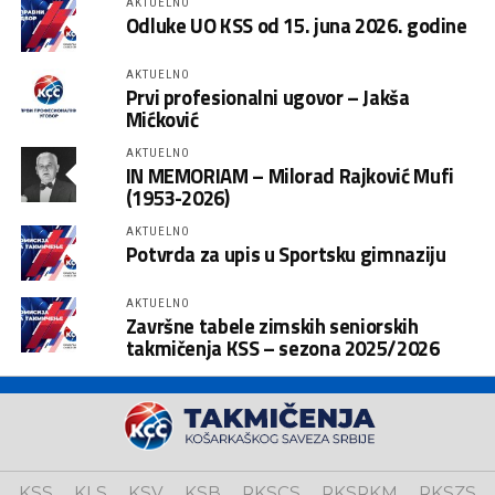
AKTUELNO
Odluke UO KSS od 15. juna 2026. godine
AKTUELNO
Prvi profesionalni ugovor – Jakša
Mićković
AKTUELNO
IN MEMORIAM – Milorad Rajković Mufi
(1953-2026)
AKTUELNO
Potvrda za upis u Sportsku gimnaziju
AKTUELNO
Završne tabele zimskih seniorskih
takmičenja KSS – sezona 2025/2026
KSS
KLS
KSV
KSB
RKSCS
RKSRKM
RKSZS