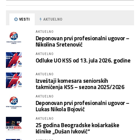
VESTI
AKTUELNO
AKTUELNO
Deponovan prvi profesionalni ugovor –
Nikolina Sretenović
AKTUELNO
Odluke UO KSS od 13. jula 2026. godine
AKTUELNO
Izveštaji komesara seniorskih
takmičenja KSS – sezona 2025/2026
AKTUELNO
Deponovan prvi profesionalni ugovor –
Lukas Nikola Bojović
AKTUELNO
25 godina Beogradske košarkaške
klinike „Dušan Ivković“