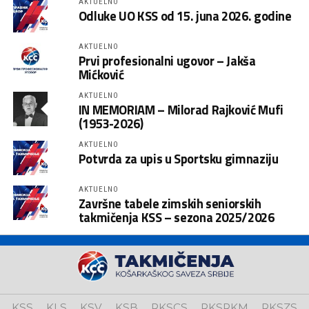
AKTUELNO
Odluke UO KSS od 15. juna 2026. godine
AKTUELNO
Prvi profesionalni ugovor – Jakša
Mićković
AKTUELNO
IN MEMORIAM – Milorad Rajković Mufi
(1953-2026)
AKTUELNO
Potvrda za upis u Sportsku gimnaziju
AKTUELNO
Završne tabele zimskih seniorskih
takmičenja KSS – sezona 2025/2026
KSS
KLS
KSV
KSB
RKSCS
RKSRKM
RKSZS