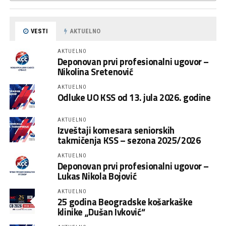
VESTI
AKTUELNO
AKTUELNO
Deponovan prvi profesionalni ugovor –
Nikolina Sretenović
AKTUELNO
Odluke UO KSS od 13. jula 2026. godine
AKTUELNO
Izveštaji komesara seniorskih
takmičenja KSS – sezona 2025/2026
AKTUELNO
Deponovan prvi profesionalni ugovor –
Lukas Nikola Bojović
AKTUELNO
25 godina Beogradske košarkaške
klinike „Dušan Ivković“