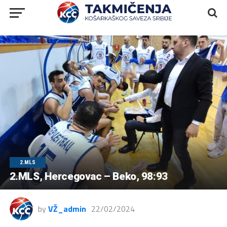
2.MLS
2.MLS, Hercegovac – Beko, 98:93
by
VŽ_admin
22/02/2024