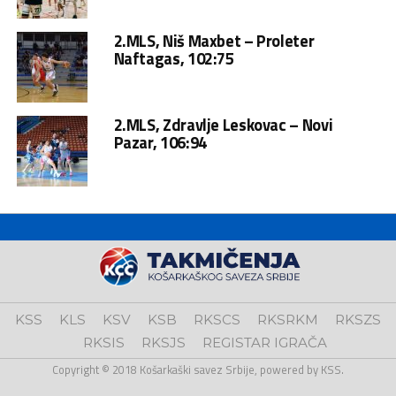
2.MLS, Niš Maxbet – Proleter
Naftagas, 102:75
2.MLS, Zdravlje Leskovac – Novi
Pazar, 106:94
KSS
KLS
KSV
KSB
RKSCS
RKSRKM
RKSZS
RKSIS
RKSJS
REGISTAR IGRAČA
Copyright © 2018 Košarkaški savez Srbije, powered by KSS.