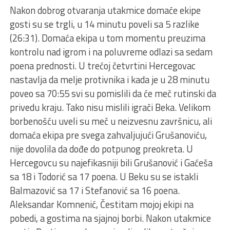
Nakon dobrog otvaranja utakmice domaće ekipe
gosti su se trgli, u 14 minutu poveli sa 5 razlike
(26:31). Domaća ekipa u tom momentu preuzima
kontrolu nad igrom i na poluvreme odlazi sa sedam
poena prednosti. U trećoj četvrtini Hercegovac
nastavlja da melje protivnika i kada je u 28 minutu
poveo sa 70:55 svi su pomislili da će meč rutinski da
privedu kraju. Tako nisu mislili igrači Beka. Velikom
borbenošću uveli su meč u neizvesnu završnicu, ali
domaća ekipa pre svega zahvaljujući Grušanoviću,
nije dovolila da dođe do potpunog preokreta. U
Hercegovcu su najefikasniji bili Grušanović i Gaćeša
sa 18 i Todorić sa 17 poena. U Beku su se istakli
Balmazović sa 17 i Stefanović sa 16 poena.
Aleksandar Komnenić, Čestitam mojoj ekipi na
pobedi, a gostima na sjajnoj borbi. Nakon utakmice