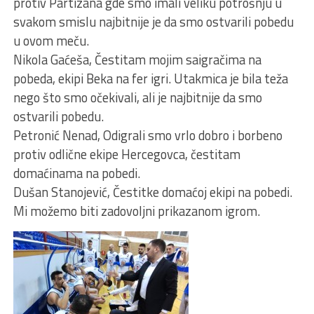
protiv Partizana gde smo imali veliku potrošnju u
svakom smislu najbitnije je da smo ostvarili pobedu
u ovom meču.
Nikola Gaćeša, Čestitam mojim saigračima na
pobeda, ekipi Beka na fer igri. Utakmica je bila teža
nego što smo očekivali, ali je najbitnije da smo
ostvarili pobedu.
Petronić Nenad, Odigrali smo vrlo dobro i borbeno
protiv odlične ekipe Hercegovca, čestitam
domaćinama na pobedi.
Dušan Stanojević, Čestitke domaćoj ekipi na pobedi.
Mi možemo biti zadovoljni prikazanom igrom.