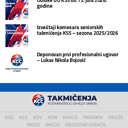
Odluke UO KSS od 13. jula 2026.
godine
Izveštaji komesara seniorskih
takmičenja KSS – sezona 2025/2026
Deponovan prvi profesionalni ugovor
– Lukas Nikola Bojović
KSS
KLS
KSV
KSB
RKSCS
RKSRKM
RKSZS
RKSIS
RKSJS
REGISTAR IGRAČA