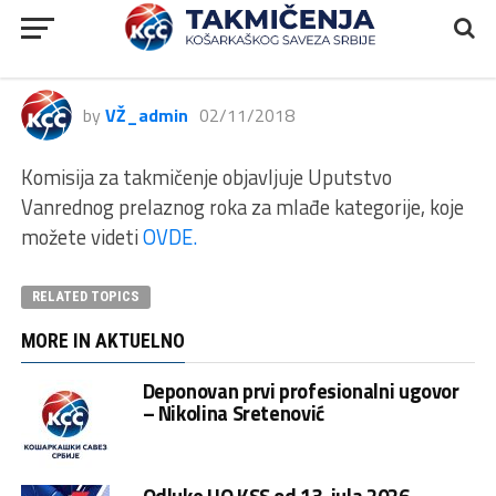
Uputstvo Vanredni prelazni rok –
mlađe kategorije
by
VŽ_admin
02/11/2018
Komisija za takmičenje objavljuje Uputstvo
Vanrednog prelaznog roka za mlađe kategorije, koje
možete videti
OVDE.
RELATED TOPICS
MORE IN AKTUELNO
Deponovan prvi profesionalni ugovor
– Nikolina Sretenović