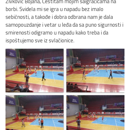
Živković Bojana, Čestitam mojim saigračicama na
borbi. Svidela mi se igra u napadu bez imalo
sebičnosti, a takođe i dobra odbrana nam je dala
samopouzdanje i vetar u leđa da sa puno sigurnosti i
smirenosti odigramo u napadu kako treba i da
ispoštujemo sve iz svlačionice.