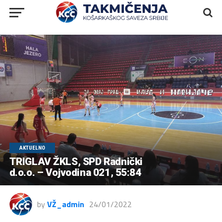
AKTUELNO
TRIGLAV ŽKLS, SPD Radnički
d.o.o. – Vojvodina 021, 55:84
by
VŽ_admin
24/01/2022