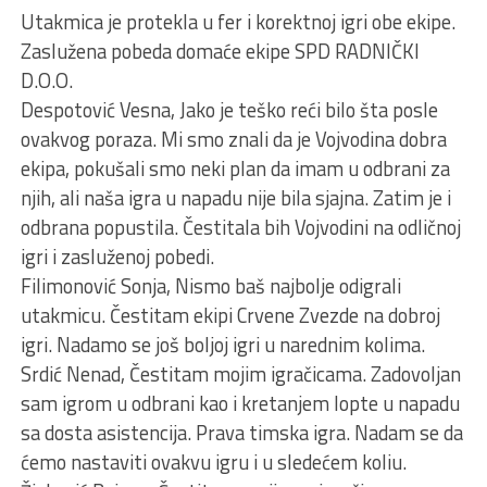
Utakmica je protekla u fer i korektnoj igri obe ekipe.
Zaslužena pobeda domaće ekipe SPD RADNIČKI
D.O.O.
Despotović Vesna, Jako je teško reći bilo šta posle
ovakvog poraza. Mi smo znali da je Vojvodina dobra
ekipa, pokušali smo neki plan da imam u odbrani za
njih, ali naša igra u napadu nije bila sjajna. Zatim je i
odbrana popustila. Čestitala bih Vojvodini na odličnoj
igri i zasluženoj pobedi.
Filimonović Sonja, Nismo baš najbolje odigrali
utakmicu. Čestitam ekipi Crvene Zvezde na dobroj
igri. Nadamo se još boljoj igri u narednim kolima.
Srdić Nenad, Čestitam mojim igračicama. Zadovoljan
sam igrom u odbrani kao i kretanjem lopte u napadu
sa dosta asistencija. Prava timska igra. Nadam se da
ćemo nastaviti ovakvu igru i u sledećem koliu.