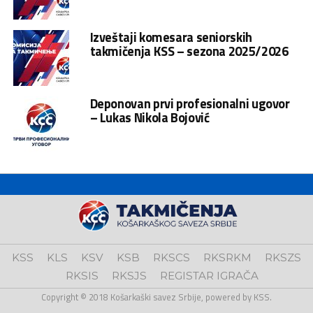
Izveštaji komesara seniorskih
takmičenja KSS – sezona 2025/2026
Deponovan prvi profesionalni ugovor
– Lukas Nikola Bojović
KSS
KLS
KSV
KSB
RKSCS
RKSRKM
RKSZS
RKSIS
RKSJS
REGISTAR IGRAČA
Copyright © 2018 Košarkaški savez Srbije, powered by KSS.