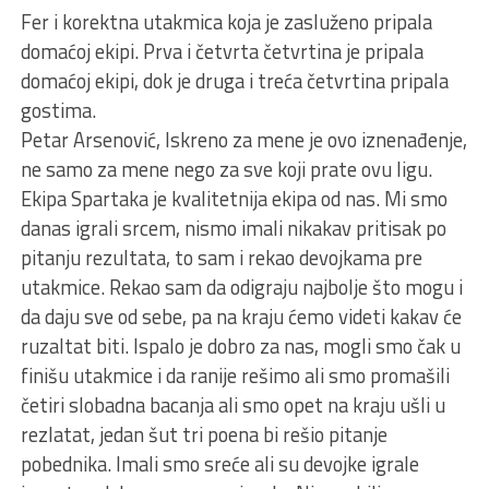
Fer i korektna utakmica koja je zasluženo pripala
domaćoj ekipi. Prva i četvrta četvrtina je pripala
domaćoj ekipi, dok je druga i treća četvrtina pripala
gostima.
Petar Arsenović, Iskreno za mene je ovo iznenađenje,
ne samo za mene nego za sve koji prate ovu ligu.
Ekipa Spartaka je kvalitetnija ekipa od nas. Mi smo
danas igrali srcem, nismo imali nikakav pritisak po
pitanju rezultata, to sam i rekao devojkama pre
utakmice. Rekao sam da odigraju najbolje što mogu i
da daju sve od sebe, pa na kraju ćemo videti kakav će
ruzaltat biti. Ispalo je dobro za nas, mogli smo čak u
finišu utakmice i da ranije rešimo ali smo promašili
četiri slobadna bacanja ali smo opet na kraju ušli u
rezlatat, jedan šut tri poena bi rešio pitanje
pobednika. Imali smo sreće ali su devojke igrale