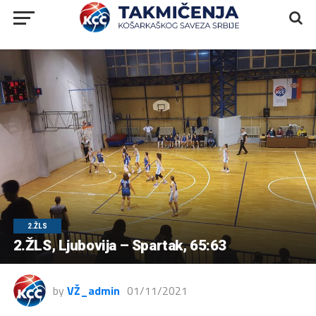
2.ŽLS
2.ŽLS, Ljubovija – Spartak, 65:63
by
VŽ_admin
01/11/2021