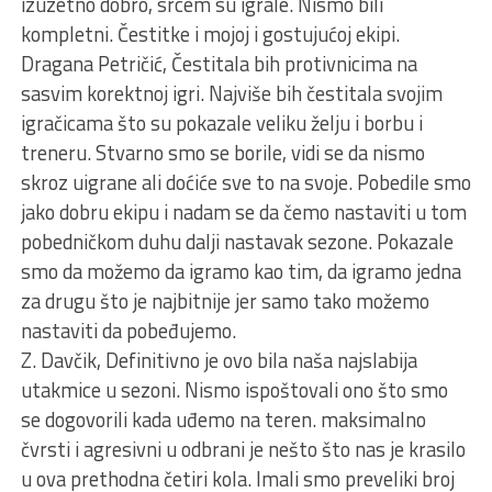
izuzetno dobro, srcem su igrale. Nismo bili
kompletni. Čestitke i mojoj i gostujućoj ekipi.
Dragana Petričić, Čestitala bih protivnicima na
sasvim korektnoj igri. Najviše bih čestitala svojim
igračicama što su pokazale veliku želju i borbu i
treneru. Stvarno smo se borile, vidi se da nismo
skroz uigrane ali doćiće sve to na svoje. Pobedile smo
jako dobru ekipu i nadam se da čemo nastaviti u tom
pobedničkom duhu dalji nastavak sezone. Pokazale
smo da možemo da igramo kao tim, da igramo jedna
za drugu što je najbitnije jer samo tako možemo
nastaviti da pobeđujemo.
Z. Davčik, Definitivno je ovo bila naša najslabija
utakmice u sezoni. Nismo ispoštovali ono što smo
se dogovorili kada uđemo na teren. maksimalno
čvrsti i agresivni u odbrani je nešto što nas je krasilo
u ova prethodna četiri kola. Imali smo preveliki broj