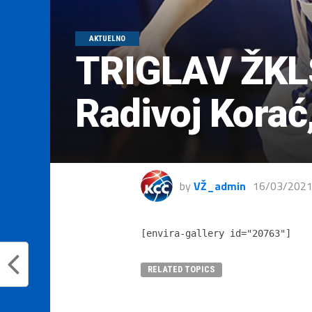
AKTUELNO
TRIGLAV ŽKLS
Radivoj Korać
by
VŽ_admin
16/03/202
[envira-gallery id="20763"]
RELATED TOPICS