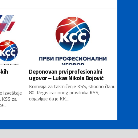
skih
Deponovan prvi profesionalni
ugovor – Lukas Nikola Bojović
Komisija za takmičenje KSS, shodno članu
80. Registracionog pravilnika KSS,
e izveštaje
objavljuje da je KK...
a KSS za
...