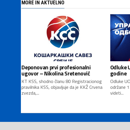
MORE IN AKTUELNO
Deponovan prvi profesionalni
Odluke U
ugovor – Nikolina Sretenović
godine
KT KSS, shodno članu 80 Registracionog
Odluke UO
pravilnika KSS, objavljuje da je KKŽ Crvena
održane 1
zvezda,...
videti...