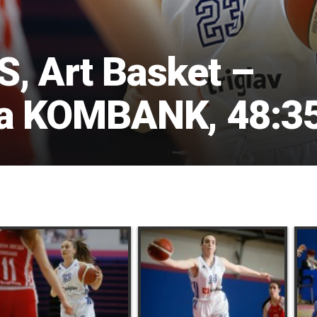
, Art Basket –
da KOMBANK, 48:3
1