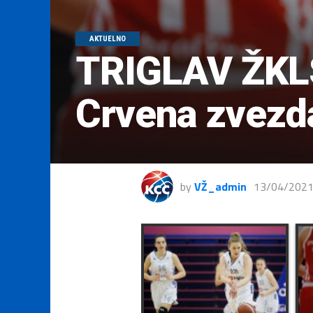
AKTUELNO
TRIGLAV ŽKLS
Crvena zvez
by
VŽ_admin
13/04/202