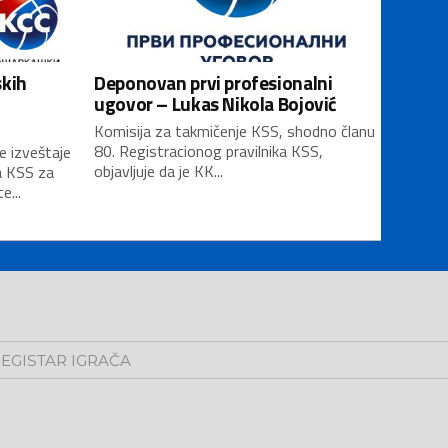
skih
Deponovan prvi profesionalni
ugovor – Lukas Nikola Bojović
Komisija za takmičenje KSS, shodno članu
80. Registracionog pravilnika KSS,
e izveštaje
objavljuje da je KK...
a KSS za
...
EGISTAR IGRAČA