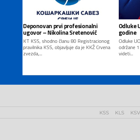
Deponovan prvi profesionalni
Odluke U
ugovor – Nikolina Sretenović
godine
KT KSS, shodno članu 80 Registracionog
Odluke UO
pravilnika KSS, objavljuje da je KKŽ Crvena
održane 1
zvezda,...
videti...
KSS
KLS
KS