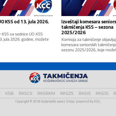
O KSS od 13. jula 2026.
Izveštaji komesara senior
takmičenja KSS – sezona
2025/2026
 KSS sa sednice UO KSS
3. jula 2026. godine, možete
Komisija za takmičenje objavljuj
komesara seniorskih takmičenj
sezonu 2025/2026, koje možete
V
KSB
RKSCS
RKSRKM
RKSZS
RKSIS
RKSJS
R
Copyright © 2018 Košarkaški savez Srbije, powered by KSS.