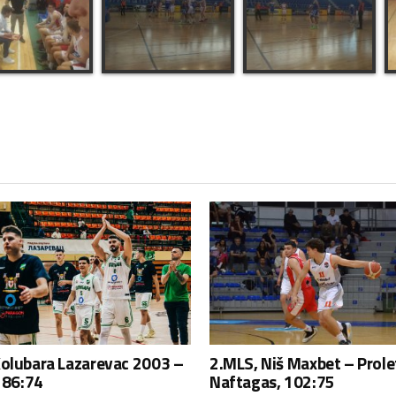
Kolubara Lazarevac 2003 –
2.MLS, Niš Maxbet – Prole
, 86:74
Naftagas, 102:75