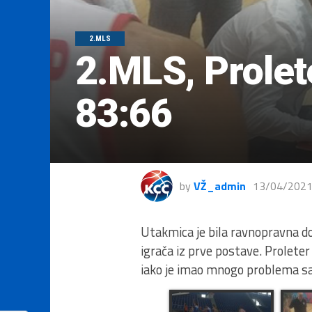
2.MLS
2.MLS, Prolet
83:66
by
VŽ_admin
13/04/202
Utakmica je bila ravnopravna d
igrača iz prve postave. Proleter
iako je imao mnogo problema s