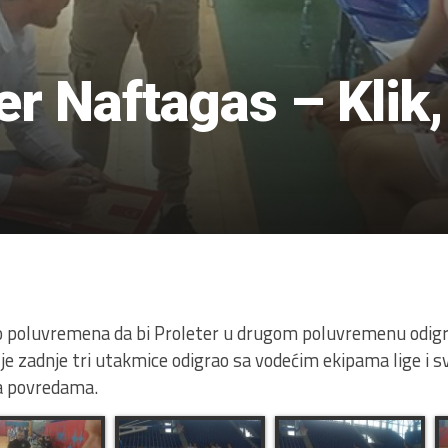
er Naftagas – Klik,
1
o poluvremena da bi Proleter u drugom poluvremenu odigr
 je zadnje tri utakmice odigrao sa vodećim ekipama lige i s
a povredama.