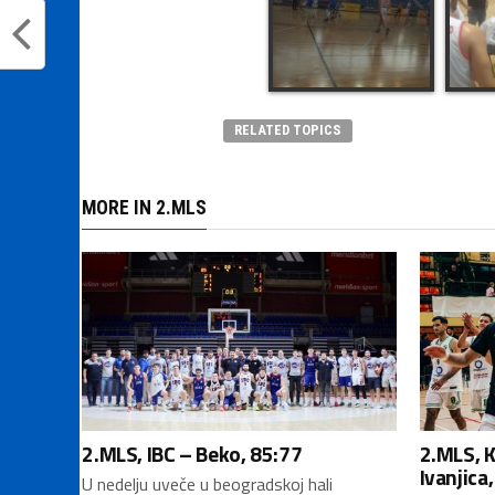
RELATED TOPICS
MORE IN 2.MLS
2.MLS, IBC – Beko, 85:77
2.MLS, 
Ivanjica
U nedelju uveče u beogradskoj hali