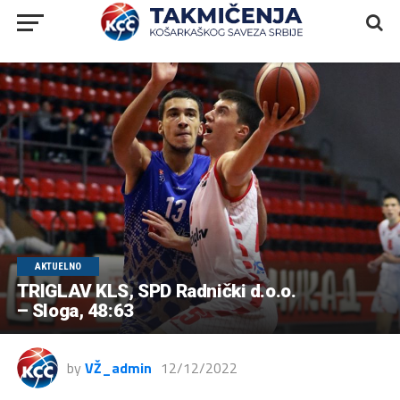
AKTUELNO
TRIGLAV KLS, SPD Radnički d.o.o.
– Sloga, 48:63
by
VŽ_admin
12/12/2022