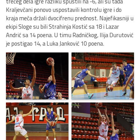
trećeg dela igre razliku spustili na -6, ali su tada
Kraljevčani ponovo uspostavili kontrolu igre i do
kraja meča držali dvocifrenu prednost. Najefikasniji u
ekipi Sloge su bili Strahinja Kostić sa 18 i Lazar
Andrić sa 14 poena. U timu Radničkog, Ilija Durutović
je postigao 14, a Luka Janković 10 poena.