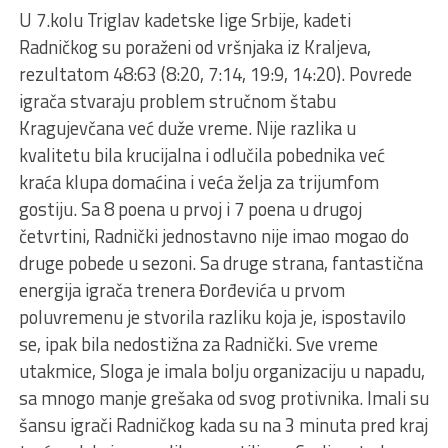
U 7.kolu Triglav kadetske lige Srbije, kadeti
Radničkog su poraženi od vršnjaka iz Kraljeva,
rezultatom 48:63 (8:20, 7:14, 19:9, 14:20). Povrede
igrača stvaraju problem stručnom štabu
Kragujevčana već duže vreme. Nije razlika u
kvalitetu bila krucijalna i odlučila pobednika već
kraća klupa domaćina i veća želja za trijumfom
gostiju. Sa 8 poena u prvoj i 7 poena u drugoj
četvrtini, Radnički jednostavno nije imao mogao do
druge pobede u sezoni. Sa druge strana, fantastična
energija igrača trenera Đorđevića u prvom
poluvremenu je stvorila razliku koja je, ispostavilo
se, ipak bila nedostižna za Radnički. Sve vreme
utakmice, Sloga je imala bolju organizaciju u napadu,
sa mnogo manje grešaka od svog protivnika. Imali su
šansu igrači Radničkog kada su na 3 minuta pred kraj