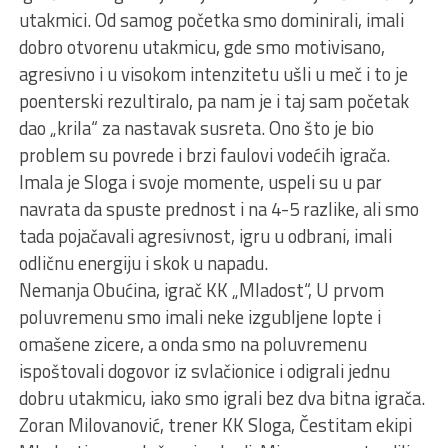
utakmici. Od samog početka smo dominirali, imali
dobro otvorenu utakmicu, gde smo motivisano,
agresivno i u visokom intenzitetu ušli u meč i to je
poenterski rezultiralo, pa nam je i taj sam početak
dao „krila“ za nastavak susreta. Ono što je bio
problem su povrede i brzi faulovi vodećih igrača.
Imala je Sloga i svoje momente, uspeli su u par
navrata da spuste prednost i na 4-5 razlike, ali smo
tada pojačavali agresivnost, igru u odbrani, imali
odličnu energiju i skok u napadu.
Nemanja Obućina, igrač KK „Mladost“, U prvom
poluvremenu smo imali neke izgublјene lopte i
omašene zicere, a onda smo na poluvremenu
ispoštovali dogovor iz svlačionice i odigrali jednu
dobru utakmicu, iako smo igrali bez dva bitna igrača.
Zoran Milovanović, trener KK Sloga, Čestitam ekipi