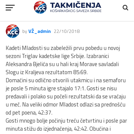
TRIGLAV KLS, Mladost – Sloga,
85:69
by
VŽ_admin
22/10/2018
Kadeti Mladosti su zabeležili prvu pobedu u novoj
sezoni Triglav kadetske lige Srbije. Izabranici
Aleksandra Bjelića su u hali kraj Morave savladali
Slogu iz Kralјeva rezultatom 85:69.
Domaćini su odlično otvorili utakmicu i na semaforu
je posle 5 minuta igre stajalo 17:1. Gosti se nisu
predavali i polako su počeli rezultatski da se vraćaju
u meč. Na veliki odmor Mladost odlazi sa prednošću
od pet poena, 42:37.
Gosti mnogo bolјe počinju treću četvrtinu i posle par
minuta stižu do izjednačenja, 42:42. Obućina i