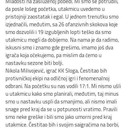
Mladosti na zasluženoj pobedi. Mi smo se potrudili,
da posle lošeg početka, utakmicu uvedemo u
pristojniji zaostatak i egal. U jednom trenutku smo
izjednačili, međutim, sa 26 ofanzivnih skokova koje
smo dozvolili i 19 izgublјenih lopti teško da smo
utakmicu mogli da dobijemo. Na nama je da radimo,
iskusni smo i znamo gde grešimo, imamo još dva
igrača koja očekujemo, pa mislim da ćemo u
nastavku sezone biti bolјi.
Nikola Milivojević, igrač KK Sloga, Čestitao bih
protivničkoj ekipi na odličnoj igri i fenomenalnoj
odbrani. Na početku su nas vodili 17:1. Mi nismo ušli
u utakmicu kako smo planirali, međutim, taj minus
smo u nastavku uspli da smanjimo, ali nismo imali
snage pred kraj da se u potpunosti vratimo. Pravili
smo neke greške i bili smo jako umorni pred kraj
utakmice. Čestitao bih i svojim saigračima na borbi,