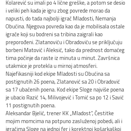
Kolarević su imali po 4 lične greške, a potom se desio
i veliki peh kada je igru zbog povrede morao da
napusti, do tada najbolјi igrač Mladosti, Nemanja
Obućina. Nјegova povreda kao da je mobilisala ostale
igrače koji su bodreni sa tribina zaigrali kao
preporođeni. Zlatanoviću i Obradoviću se priklјučuju
borbeni Matović i Aleksić, tako da prednost domaćeg
tima počinje da raste iz minuta u minut. Završnica
utakmice je protekla u mirnoj atmosferi.
Najefikasniji kod ekipe Mladosti su Obućina sa
postignutih 26 poena, Zlatanović sa 20 i Obradović
sa 17 ubačenih poena. Kod ekipe Sloge najviše poena
je ubacio Razić 14, Milivojević i Tomić sa po 12 i Savić
11 postignutih poena.
Aleksandar Bjelić, trener KK „Mladost“, Čestitke
mojim momcima na potpuno zasluženoj pobedi, ali i
igračima Sloge na jednoj fer i korektnoj košarkaškoj