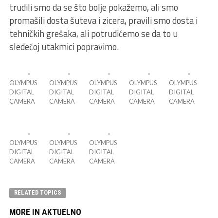
trudili smo da se što bolјe pokažemo, ali smo
promašili dosta šuteva i zicera, pravili smo dosta i
tehničkih grešaka, ali potrudićemo se da to u
sledećoj utakmici popravimo.
OLYMPUS
OLYMPUS
OLYMPUS
OLYMPUS
OLYMPUS
DIGITAL
DIGITAL
DIGITAL
DIGITAL
DIGITAL
CAMERA
CAMERA
CAMERA
CAMERA
CAMERA
OLYMPUS
OLYMPUS
OLYMPUS
DIGITAL
DIGITAL
DIGITAL
CAMERA
CAMERA
CAMERA
RELATED TOPICS
MORE IN AKTUELNO