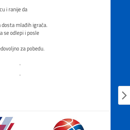
 i ranije da
a dosta mlađih igrača.
 se odlepi i posle
nedovoljno za pobedu.