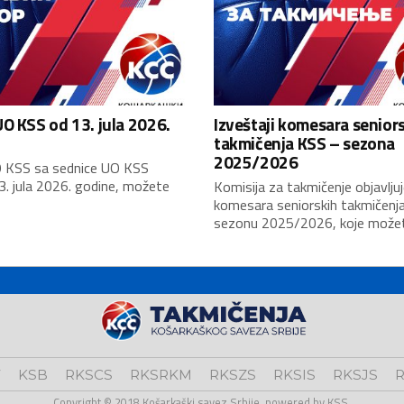
O KSS od 13. jula 2026.
Izveštaji komesara senior
takmičenja KSS – sezona
2025/2026
 KSS sa sednice UO KSS
3. jula 2026. godine, možete
Komisija za takmičenje objavljuj
komesara seniorskih takmičenj
sezonu 2025/2026, koje možete
V
KSB
RKSCS
RKSRKM
RKSZS
RKSIS
RKSJS
R
Copyright © 2018 Košarkaški savez Srbije, powered by KSS.