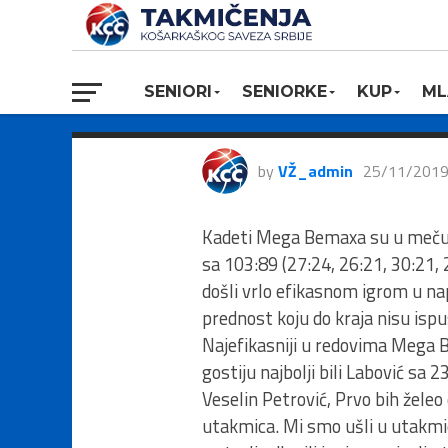
TRIGLAV KLS
Radni;ki 1950
SENIORI
SENIORKE
KUP
ML
by
VŽ_admin
25/11/201
Kadeti Mega Bemaxa su u meču 6.
sa 103:89 (27:24, 26:21, 30:21,
došli vrlo efikasnom igrom u na
prednost koju do kraja nisu ispus
Najefikasniji u redovima Mega B
gostiju najbolji bili Labović sa 23
Veselin Petrović, Prvo bih želeo
utakmica. Mi smo ušli u utakmi