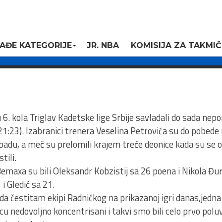
, Mega Bemax –
, 103:89
AĐE KATEGORIJE
JR. NBA
KOMISIJA ZA TAKMIČ
9
 kola Triglav Kadetske lige Srbije savladali do sada nepo
 21:23). Izabranici trenera Veselina Petrovića su do pobede
padu, a meč su prelomili krajem treće deonice kada su se o
tili.
emaxa su bili Oleksandr Kobzistij sa 26 poena i Nikola Đur
 i Gledić sa 21.
 da čestitam ekipi Radničkog na prikazanoj igri danas,jedna
cu nedovoljno koncentrisani i takvi smo bili celo prvo p