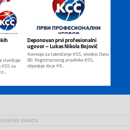
skih
Deponovan prvi profesionalni
ugovor – Lukas Nikola Bojović
Komisija za takmičenje KSS, shodno članu
80. Registracionog pravilnika KSS,
e izveštaje
objavljuje da je KK...
a KSS za
...
EGISTAR IGRAČA