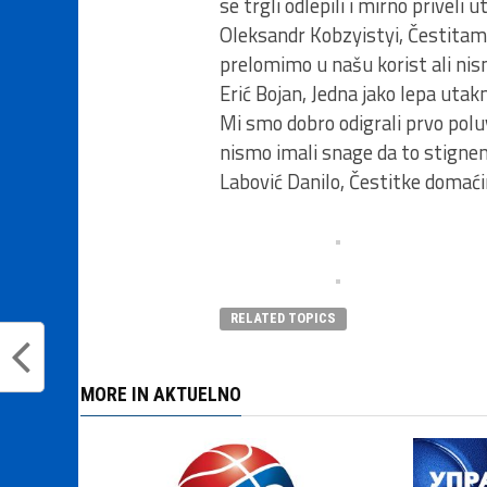
se trgli odlepili i mirno priveli 
Oleksandr Kobzyistyi, Čestitam
prelomimo u našu korist ali ni
Erić Bojan, Jedna jako lepa uta
Mi smo dobro odigrali prvo polu
nismo imali snage da to stigne
Labović Danilo, Čestitke domaćin
RELATED TOPICS
MORE IN AKTUELNO