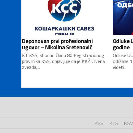
Deponovan prvi profesionalni
Odluke U
ugovor – Nikolina Sretenović
godine
KT KSS, shodno članu 80 Registracionog
Odluke UO
pravilnika KSS, objavljuje da je KKŽ Crvena
održane 1
zvezda,...
videti...
KSS
KLS
KS