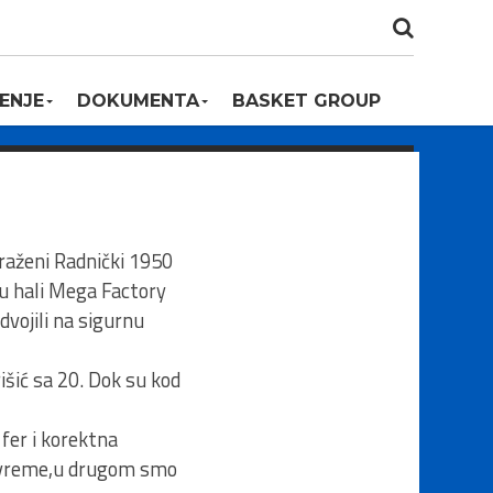
ENJE
DOKUMENTA
BASKET GROUP
raženi Radnički 1950
 u hali Mega Factory
dvojili na sigurnu
išić sa 20. Dok su kod
 fer i korektna
oluvreme,u drugom smo