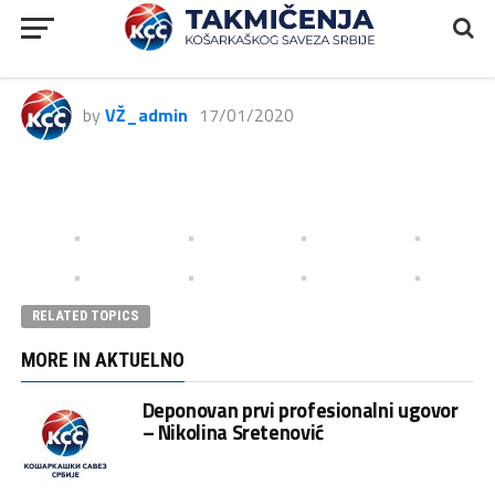
TRIGLAV KLS, Borac – Dynamic
Vip Pay, 62:61
by
VŽ_admin
17/01/2020
RELATED TOPICS
MORE IN AKTUELNO
Deponovan prvi profesionalni ugovor
– Nikolina Sretenović