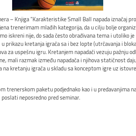
nera – Knjiga “Karakteristike Small Ball napada iznačaj pro
ena trenerimam mlađih kategorija, da u cilju bolje organiz
imo iskreni nije, do sada često obrađivana tema i utoliko je 
 prikazu kretanja igrača sa i bez lopte (utrčavanja i bloka
va za uspešnu igru. Kretanjem napadači vezuju pažnju od
ne, mali razmak između napadača i njihova statičnost daju
ra na kretanju igrača u skladu sa konceptom igre uz istov
vom trenerskom paketu podjednako kao i u predavanjima n
 poslati neposredno pred seminar.