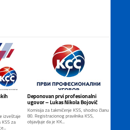
skih
Deponovan prvi profesionalni
ugovor – Lukas Nikola Bojović
Komisija za takmičenje KSS, shodno članu
80. Registracionog pravilnika KSS,
e izveštaje
objavljuje da je KK...
a KSS za
...