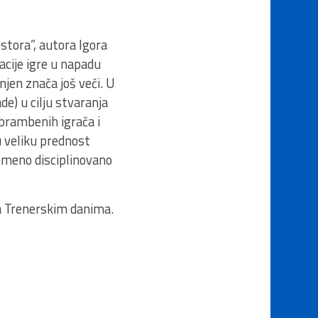
stora”, autora Igora
acije igre u napadu
njen znača još veći. U
de) u cilju stvaranja
brambenih igrača i
 veliku prednost
remeno disciplinovano
a Trenerskim danima.