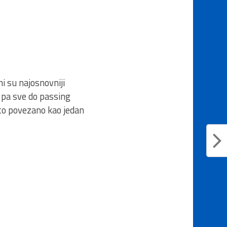
 su najosnovniji
a pa sve do passing
e to povezano kao jedan