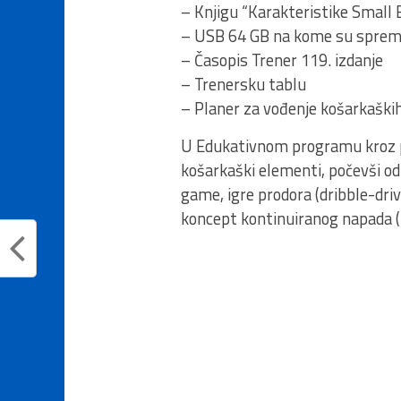
– Knjigu “Karakteristike Small 
– USB 64 GB na kome su spremlj
– Časopis Trener 119. izdanje
– Trenersku tablu
– Planer za vođenje košarkaški
U Edukativnom programu kroz pe
košarkaški elementi, počevši od
game, igre prodora (dribble-driv
koncept kontinuiranog napada (