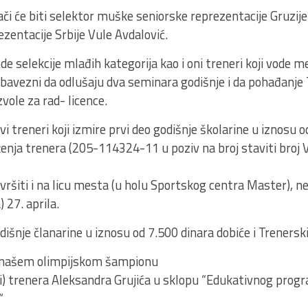
či će biti selektor muške seniorske reprezentacije Gruzije
zentacije Srbije Vule Avdalović.
de selekcije mlađih kategorija kao i oni treneri koji vode m
 obavezni da odlušaju dva seminara godišnje i da pohađanje
zvole za rad- licence.
 treneri koji izmire prvi deo godišnje školarine u iznosu o
enja trenera (205-114324-11 u poziv na broj staviti broj V
zvršiti i na licu mesta (u holu Sportskog centra Master), 
 27. aprila.
odišnje članarine u iznosu od 7.500 dinara dobiće i Trenerski
i, našem olimpijskom šampionu
ti) trenera Aleksandra Grujića u sklopu “Edukativnog prog
“