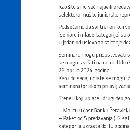
Kao što smo već najavili predava
selektora muške juniorske repre
Podsećamo da svi treneri koji vo
(seniore i mlađe kategorije) su
u jedan od uslova za sticanje do
Seminaru mogu prisustvovati svi
se mogu izvršiti na račun Udruž
26. aprila 2024. godine.
Kao i do sada, uplate se mogu i
seminara (prilikom prijavljivanja)
Treneri koji uplate i drugi deo g
– Majicu u čast Ranku Žeravic
– Paket od 5 predavanja (12 sa
kategorija uzrasta do 16 godina