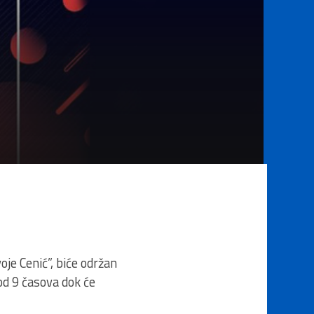
je Cenić”, biće održan
od 9 časova dok će