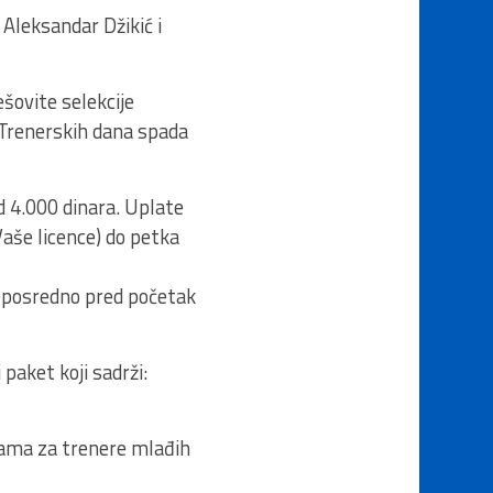
 Aleksandar Džikić i
ešovite selekcije
 Trenerskih dana spada
d 4.000 dinara. Uplate
aše licence) do petka
neposredno pred početak
 paket koji sadrži:
rama za trenere mlađih