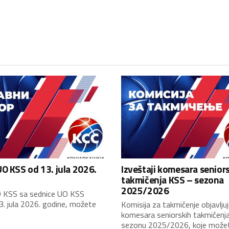
O KSS od 13. jula 2026.
Izveštaji komesara senior
takmičenja KSS – sezona
2025/2026
 KSS sa sednice UO KSS
3. jula 2026. godine, možete
Komisija za takmičenje objavljuj
komesara seniorskih takmičenj
sezonu 2025/2026, koje možete