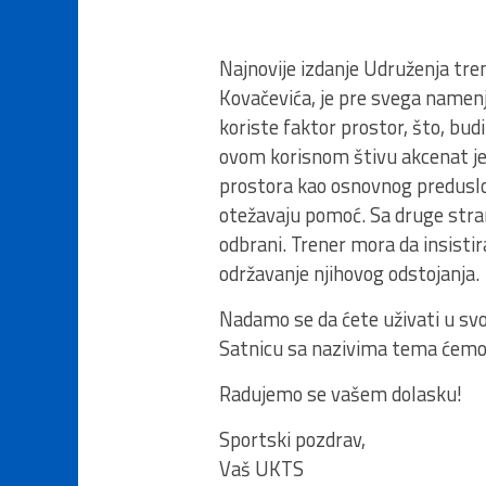
Najnovije izdanje Udruženja tre
Kovačevića, je pre svega namenj
koriste faktor prostor, što, bud
ovom korisnom štivu akcenat je u
prostora kao osnovnog preduslo
otežavaju pomoć. Sa druge stra
odbrani. Trener mora da insisti
održavanje njihovog odstojanja.
Nadamo se da ćete uživati u s
Satnicu sa nazivima tema ćemo
Radujemo se vašem dolasku!
Sportski pozdrav,
Vaš UKTS