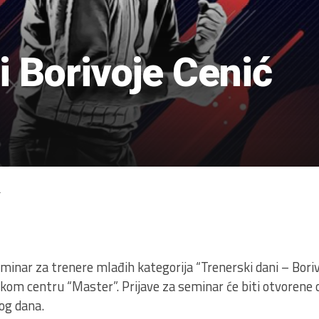
i Borivoje Cenić
4
minar za trenere mlađih kategorija “Trenerski dani – Borivo
skom centru “Master”. Prijave za seminar će biti otvorene 
og dana.