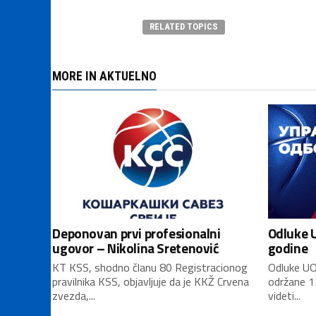
RELATED TOPICS
MORE IN AKTUELNO
Deponovan prvi profesionalni
Odluke U
ugovor – Nikolina Sretenović
godine
KT KSS, shodno članu 80 Registracionog
Odluke UO
pravilnika KSS, objavljuje da je KKŽ Crvena
održane 1
zvezda,...
videti...