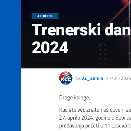
AKTUELNO
Trenerski dan
2024
by
VŽ_admin
17/04/202
Drage kolege,
Kao što već znate naš čuveni se
27. aprila 2024. godine u Sport
predavanja početi u 11 časova t