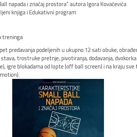
Ball napada i značaj prostora“ autora Igora Kovačevića
eni knjiga i Edukativni program
h treninga
t predavanja podeljenih u ukupno 12 sati obuke, obrađeni
 stava, trostruke pretnje, pivotiranja, dodavanja, dvokork
e), igre blokadama od lopte (off ball screen) i na kraju sv
motion).