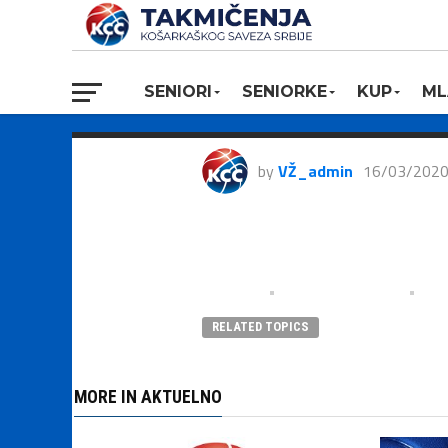
RODA JLS, Slo
70:67
SENIORI
SENIORKE
KUP
ML
by
VŽ_admin
16/03/202
RELATED TOPICS
MORE IN AKTUELNO