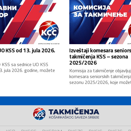
O KSS od 13. jula 2026.
Izveštaji komesara senior
takmičenja KSS – sezona
2025/2026
 KSS sa sednice UO KSS
3. jula 2026. godine, možete
Komisija za takmičenje objavljuj
komesara seniorskih takmičenj
sezonu 2025/2026, koje možete