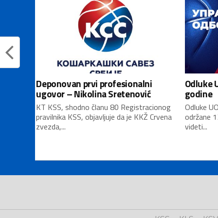
Deponovan prvi profesionalni
Odluke U
ugovor – Nikolina Sretenović
godine
KT KSS, shodno članu 80 Registracionog
Odluke UO
pravilnika KSS, objavljuje da je KKŽ Crvena
održane 1
zvezda,...
videti...