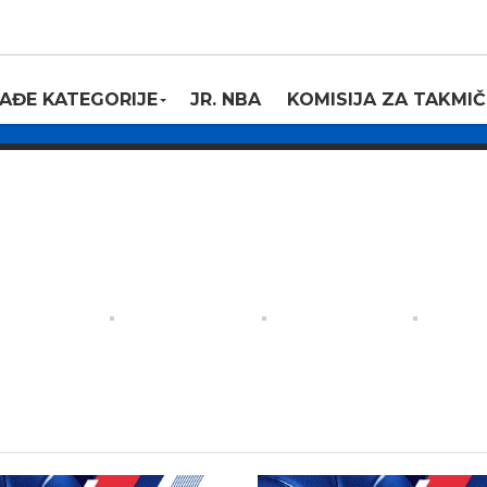
ga – Partizan NIS
AĐE KATEGORIJE
JR. NBA
KOMISIJA ZA TAKMIČ
0