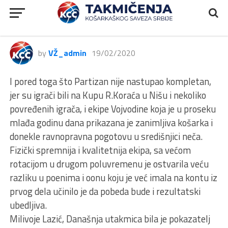
RODA JLS, Patizan NIS –
Vojvodina, 91:58
by
VŽ_admin
19/02/2020
I pored toga što Partizan nije nastupao kompletan,
jer su igrači bili na Kupu R.Koraća u Nišu i nekoliko
povređenih igrača, i ekipe Vojvodine koja je u proseku
mlađa godinu dana prikazana je zanimljiva košarka i
donekle ravnopravna pogotovu u središnjici neča.
Fizički spremnija i kvalitetnija ekipa, sa većom
rotacijom u drugom poluvremenu je ostvarila veću
razliku u poenima i oonu koju je već imala na kontu iz
prvog dela učinilo je da pobeda bude i rezultatski
ubedljiva.
Milivoje Lazić, Današnja utakmica bila je pokazatelj