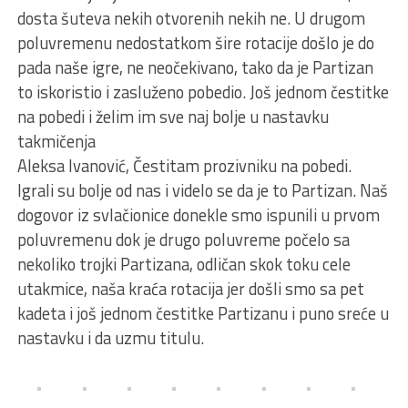
dosta šuteva nekih otvorenih nekih ne. U drugom
poluvremenu nedostatkom šire rotacije došlo je do
pada naše igre, ne neočekivano, tako da je Partizan
to iskoristio i zasluženo pobedio. Još jednom čestitke
na pobedi i želim im sve naj bolje u nastavku
takmičenja
Aleksa Ivanović, Čestitam prozivniku na pobedi.
Igrali su bolje od nas i videlo se da je to Partizan. Naš
dogovor iz svlačionice donekle smo ispunili u prvom
poluvremenu dok je drugo poluvreme počelo sa
nekoliko trojki Partizana, odličan skok toku cele
utakmice, naša kraća rotacija jer došli smo sa pet
kadeta i još jednom čestitke Partizanu i puno sreće u
nastavku i da uzmu titulu.