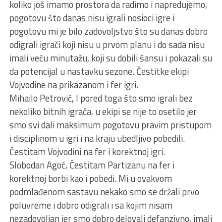
koliko još imamo prostora da radimo i napredujemo,
pogotovu što danas nisu igrali nosioci igre i
pogotovu mi je bilo zadovoljstvo što su danas dobro
odigrali igrači koji nisu u prvom planu i do sada nisu
imali veću minutažu, koji su dobili šansu i pokazali su
da potencijal u nastavku sezone. Čestitke ekipi
Vojvodine na prikazanom i fer igri.
Mihailo Petrović, I pored toga što smo igrali bez
nekoliko bitnih igrača, u ekipi se nije to osetilo jer
smo svi dali maksimum pogotovu pravim pristupom
i disciplinom u igri i na kraju ubedljivo pobedili.
Čestitam Vojvodini na fer i korektnoj igri.
Slobodan Agoč, Čestitam Partizanu na fer i
korektnoj borbi kao i pobedi. Mi u ovakvom
podmlađenom sastavu nekako smo se držali prvo
poluvreme i dobro odigrali i sa kojim nisam
nezadovoljan jer smo dobro delovali defanzivno, imali