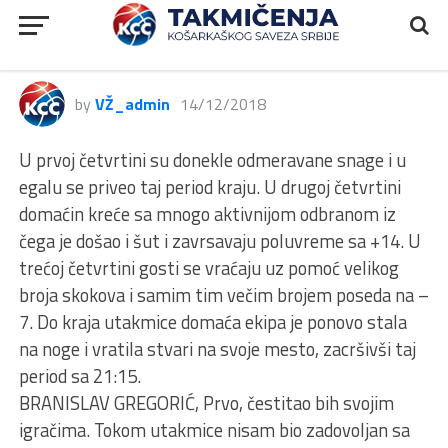
RODA JLS, Mladost Veternik
Odeon Basket – Radnički, 78:65
by
VŽ_admin
14/12/2018
U prvoj četvrtini su donekle odmeravane snage i u
egalu se priveo taj period kraju. U drugoj četvrtini
domaćin kreće sa mnogo aktivnijom odbranom iz
čega je došao i šut i zavrsavaju poluvreme sa +14. U
trećoj četvrtini gosti se vraćaju uz pomoć velikog
broja skokova i samim tim večim brojem poseda na –
7. Do kraja utakmice domaća ekipa je ponovo stala
na noge i vratila stvari na svoje mesto, zacršivši taj
period sa 21:15.
BRANISLAV GREGORIĆ, Prvo, čestitao bih svojim
igračima. Tokom utakmice nisam bio zadovoljan sa