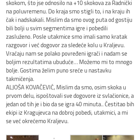
skokom, što jse odnosilo na +10 skokova za Radnički
na poluvremenu. Do kraja smo stigli to, i na kraju ih
čak i nadskakali. Mislim da smo ovog puta od gostiju
bili bolji u svim segmentima igre i pobedili
zasluženo. Posle utakmice smo imali samo kratak
razgovor i već dogovor za sledeće kolu u Kraljevu.
Vraćaju nam se polako povređeni igrači i nadam se
boljim rezultatima ubuduće… Možemo mi to mnogo
bolje. Gostima želim puno sreće u nastavku
takmičenja.
ALJOŠA KOVAČEVIĆ, Mislim da smo, osim skoka u
prvom delu, ispoštovali sve dogovore iz svlačionice, a
jedan od tih je i bio da se igra 40 minuta.. Čestitao bih
ekipi iz Kragujevca na dobroj pobedi, utakmici, a mi
se već okrećemo Kraljevu.