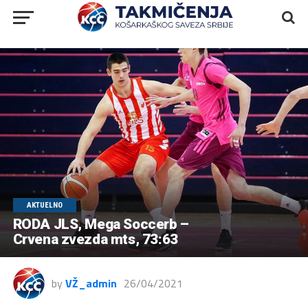
AKTUELNO
RODA JLS, Mega Soccerb –
Crvena zvezda mts, 73:63
by
VŽ_admin
26/04/2021