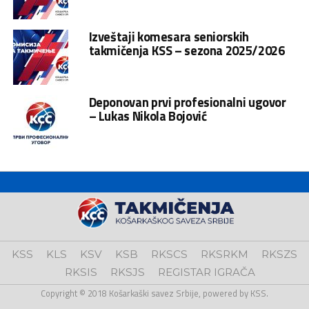
Izveštaji komesara seniorskih
takmičenja KSS – sezona 2025/2026
Deponovan prvi profesionalni ugovor
– Lukas Nikola Bojović
KSS
KLS
KSV
KSB
RKSCS
RKSRKM
RKSZS
RKSIS
RKSJS
REGISTAR IGRAČA
Copyright © 2018 Košarkaški savez Srbije, powered by KSS.