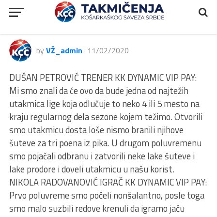
RODA JLS, Dynamic Vip Pay –
Borac, 85:73
by
VŽ_admin
11/02/2020
DUŠAN PETROVIĆ TRENER KK DYNAMIC VIP PAY:
Mi smo znali da će ovo da bude jedna od najtežih
utakmica lige koja odlučuje to neko 4 ili 5 mesto na
kraju regularnog dela sezone kojem težimo. Otvorili
smo utakmicu dosta loše nismo branili njihove
šuteve za tri poena iz pika. U drugom poluvremenu
smo pojačali odbranu i zatvorili neke lake šuteve i
lake prodore i doveli utakmicu u našu korist.
NIKOLA RADOVANOVIĆ IGRAČ KK DYNAMIC VIP PAY:
Prvo poluvreme smo počeli nonšalantno, posle toga
smo malo suzbili redove krenuli da igramo jaču