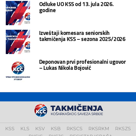
Odluke UO KSS od 13. jula 2026.
godine
Izveštaji komesara seniorskih
takmičenja KSS – sezona 2025/2026
Deponovan prvi profesionalni ugovor
– Lukas Nikola Bojović
KSS
KLS
KSV
KSB
RKSCS
RKSRKM
RKSZS