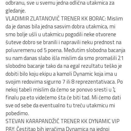
odbranu, sve u svemu jedna odlična utakmica za
gledanje.
VLADIMIR ZLATANOVIĆ TRENER KK BORAC: Mislim
da je danas bila jedna sasvim dobra utakmica, mi
smo bolje ušli u utakmicu pogodili neke otvorene
šuteve dobro se branili i napravili neku prednost na
poluvremenu od 5 poena. Međutim slobodna bacanja
su nam danas slabo išla mislim da smo promašili 21
slobodno bacanje tako da na egal rezultatu teško je
dobiti bilo koju ekipu a kamoli Dynamic koja ima u
svojim redovima sigurno 7 ili 8 reprezentativaca. Po
nekoj tabeli mislim da ćemo se ponovo sresti u ¼
finalu pa eto videćemo šta će biti tad. Mi ćemo dati
sve od sebe da eventualno tu treću utakmicu mi
pobedimo.
STEVAN KARAPANDŽIĆ TRENER KK DYNAMIC VIP
PAY: Čestitao bih igračima Dynamica na jednoj