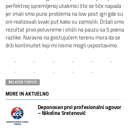
perfektnoj spremljenoj utakmici što se tiče napada
jer imali smo puno problema na low post igri gde su
oni realizovali svaki put kako su zamislili. Držali smo
rezultat prvo poluvreme i otišli na pauzu sa 5 poena
razlike. Naravno na gostujućem terenu mora da se
drži kontinuitet koji mi nismo mogli uspostavimo.
RELATED TOPICS
MORE IN AKTUELNO
Deponovan prvi profesionalni ugovor
– Nikolina Sretenović