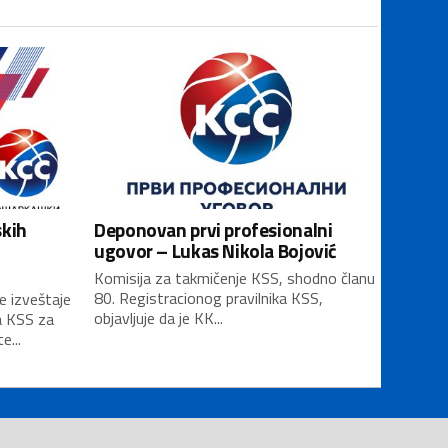
skih
Deponovan prvi profesionalni
ugovor – Lukas Nikola Bojović
Komisija za takmičenje KSS, shodno članu
80. Registracionog pravilnika KSS,
e izveštaje
objavljuje da je KK...
a KSS za
...