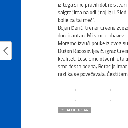
iz toga smo pravili dobre stvari
saigračima na odličnoj igri. Sle
bolje za taj meč“.
Bojan Đerić, trener Crvene zvezd
dominantan. Mi smo u obavezi d
Moramo izvući pouke iz ovog susr
Dušan Radosavljević, igrač Crve
kvalitet. Loše smo otvorili uta
smo dosta poena, Borac je imao
razlika se povećavala. Čestitam
RELATED TOPICS