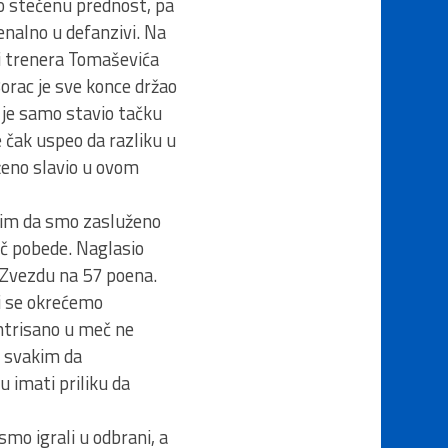
ao stečenu prednost, pa
enalno u defanzivi. Na
ci trenera Tomaševića
Borac je sve konce držao
 je samo stavio tačku
e čak uspeo da razliku u
ženo slavio u ovom
slim da smo zasluženo
juč pobede. Naglasio
 Zvezdu na 57 poena.
Mi se okrećemo
entrisano u meč ne
d svakim da
 imati priliku da
smo igrali u odbrani, a