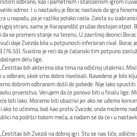
e čvrstom odbrano, kao i pametnom i staloženom igrom čuv
veliki odmor. I u nastavku je Borac nastavio da igra fenom
ra u napadu, pa je razlika polako rasla. Zaista su izabrani
drugoj strani, samo je Karapandžić pružao dostojan otpor. 
 da se promeni stanje na terenu. U završnoj deonici Borac
vuči daje Zvezda bila u potpunosti inferioran rival. Borac j
76:53). Suvišno je reći da je čačanski tim potpuno zaslu
dašnjem delu lige.
,,Čestitao bih akterima oba tima na odličnoj utakmici. Mi
ji u odbrani, skok smo dobro nivelisali. Navedeno je bilo kl
mo dobrom odbranom došli do pobede. Nije lako spustiti
tavku prvenstva. Verujem da će ponovo biti u finalu lige. 
će biti lako. Moramo biti obazrivi jer ako ne uđemo konc
 ako to učinima, baš kao protiv Zvezde, onda možemo na
ublici na podršci tokom meča, a nadam se da će i u nastavku
Čestitao bih Zvezdi na dobroj igri. Što se nas tiče, odlično 