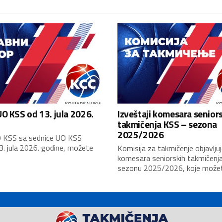
O KSS od 13. jula 2026.
Izveštaji komesara senior
takmičenja KSS – sezona
2025/2026
 KSS sa sednice UO KSS
3. jula 2026. godine, možete
Komisija za takmičenje objavljuj
komesara seniorskih takmičenj
sezonu 2025/2026, koje možete