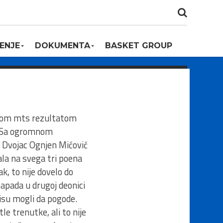
ENJE
DOKUMENTA
BASKET GROUP
ezdom mts rezultatom
o. Sa ogromnom
m. Dvojac Ognjen Mićović
la na svega tri poena
k, to nije dovelo do
apada u drugoj deonici
nisu mogli da pogode.
e trenutke, ali to nije