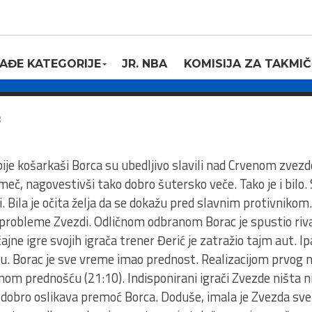
rac – Crvena
6:57
AĐE KATEGORIJE
JR. NBA
KOMISIJA ZA TAKMIČ
8
rbije košarkaši Borca su ubedljivo slavili nad Crvenom zv
 meč, nagovestivši tako dobro šutersko veče. Tako je i bil
i. Bila je očita želja da se dokažu pred slavnim protivniko
 probleme Zvezdi. Odličnom odbranom Borac je spustio riva
jne igre svojih igrača trener Đerić je zatražio tajm aut. Ipa
u. Borac je sve vreme imao prednost. Realizacijom prvog n
enom prednošću (21:10). Indisponirani igrači Zvezde ništa 
 dobro oslikava premoć Borca. Doduše, imala je Zvezda svetl