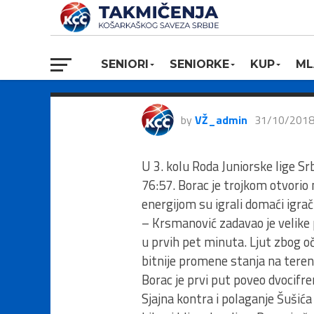
RODA JLS, Bo
zvezda mts, 7
SENIORI
SENIORKE
KUP
ML
by
VŽ_admin
31/10/201
U 3. kolu Roda Juniorske lige S
76:57. Borac je trojkom otvorio
energijom su igrali domaći igrač
– Krsmanović zadavao je velike
u prvih pet minuta. Ljut zbog oča
bitnije promene stanja na teren
Borac je prvi put poveo dvocifr
Sjajna kontra i polaganje Šušića