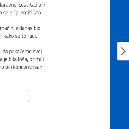
aravno, čestitao bih i
o se pripremiti što
omaćin je danas bio
 kako se to radi.
li da pokažemo svoj
e bila loša, primili
 bili koncentrisani,