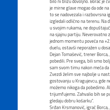
bilo ni blizu dovoljno. Borac j
je mirne glave mogao da ode na 
to se nadovezala i razbovrsna ig
izgledali odlično na terenu. Na 
u svojim rukama, ne dopuštajući
na sjajnu partiju. Neverovatno z
jednom momentu poveća na +23 (
duelu, ostavši neporažen u dosa
Dejan Tomašević, trener Borca, 
pobedili. Pre svega, bili smo bol
sam svom timu nakon meča da s
Zvezdi želim sve najbolje u nas
gostovanju u Kragujevcu, gde ne
možemo nikoga da pobedimo. Ali
trijumfujemo. Zahvalio bih se p
gledaju dobru košarku“.
Srđan Krsmanović, igrač Borca, ,,