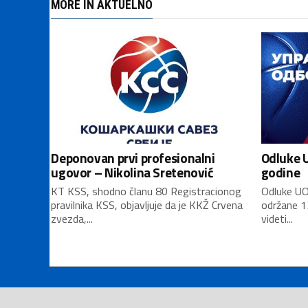
MORE IN AKTUELNO
Deponovan prvi profesionalni
Odluke U
ugovor – Nikolina Sretenović
godine
KT KSS, shodno članu 80 Registracionog
Odluke UO
pravilnika KSS, objavljuje da je KKŽ Crvena
održane 1
zvezda,...
videti...