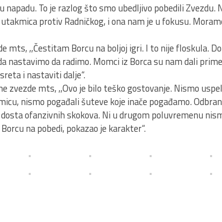
 u napadu. To je razlog što smo ubedljivo pobedili Zvezdu. N
di utakmica protiv Radničkog, i ona nam je u fokusu. Moram
e mts, ,,Čestitam Borcu na boljoj igri. I to nije floskula. D
a nastavimo da radimo. Momci iz Borca su nam dali primer
eta i nastaviti dalje“.
ne zvezde mts, ,,Ovo je bilo teško gostovanje. Nismo uspe
kmicu, nismo pogađali šuteve koje inače pogađamo. Odbrana j
 dosta ofanzivnih skokova. Ni u drugom poluvremenu nismo
 Borcu na pobedi, pokazao je karakter“.