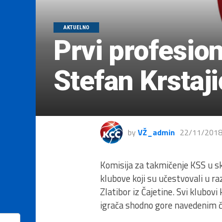
AKTUELNO
Prvi profesio
Stefan Krstaji
by
VŽ_admin
22/11/201
Komisija za takmičenje KSS u s
klubove koji su učestvovali u ra
Zlatibor iz Čajetine. Svi klubov
igrača shodno gore navedenim č