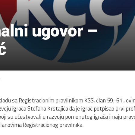
nalni ugovor –
ć
8
kladu sa Registracionim pravilnikom KSS, član 59.-61., o
zvoju igrača Stefana Krstajića da je igrač potpisao prvi pr
i koji su učestvovali u razvoju pomenutog igrača imaju pra
lanovima Registracionog pravilnika.