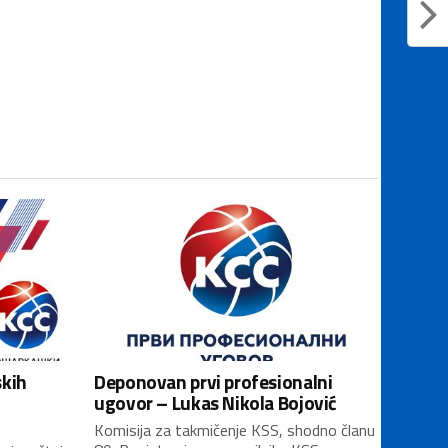
skih
Deponovan prvi profesionalni
ugovor – Lukas Nikola Bojović
Komisija za takmičenje KSS, shodno članu