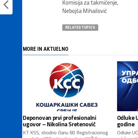
Komisija za takmičenje,
Nebojša Mihailović
RELATED TOPICS
MORE IN AKTUELNO
Deponovan prvi profesionalni
Odluke U
ugovor – Nikolina Sretenović
godine
KT KSS, shodno članu 80 Registracionog
Odluke UO