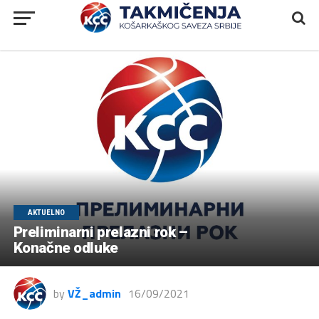
AKTUELNO
Preliminarni prelazni rok –
Konačne odluke
by
VŽ_admin
16/09/2021