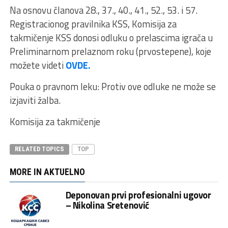
Na osnovu članova 28., 37., 40., 41., 52., 53. i 57.
Registracionog pravilnika KSS, Komisija za
takmičenje KSS donosi odluku o prelascima igrača u
Preliminarnom prelaznom roku (prvostepene), koje
možete videti
OVDE.
Pouka o pravnom leku: Protiv ove odluke ne može se
izjaviti žalba.
Komisija za takmičenje
RELATED TOPICS
TOP
MORE IN AKTUELNO
Deponovan prvi profesionalni ugovor
– Nikolina Sretenović