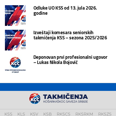
Odluke UO KSS od 13. jula 2026.
godine
Izveštaji komesara seniorskih
takmičenja KSS – sezona 2025/2026
Deponovan prvi profesionalni ugovor
– Lukas Nikola Bojović
KSS
KLS
KSV
KSB
RKSCS
RKSRKM
RKSZS