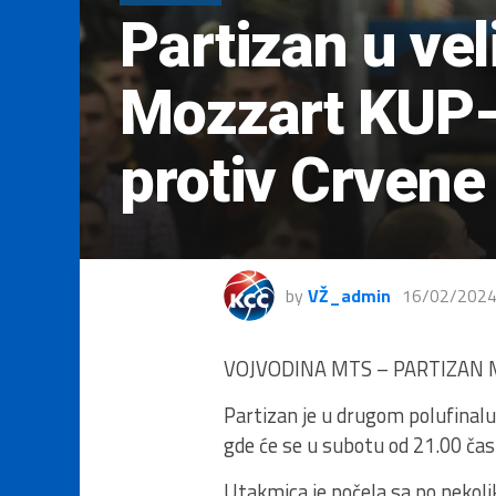
Partizan u vel
Mozzart KUP-
protiv Crvene
by
VŽ_admin
16/02/202
VOJVODINA MTS – PARTIZAN MOZ
Partizan je u drugom polufinalu
gde će se u subotu od 21.00 čas
Utakmica je počela sa po nekolik