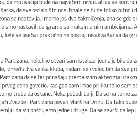
pu, da motivacija bude na najvećem nivou, ali da se kontroli
ošarka, da sve ostalo što nosi finale ne bude toliko bitno i 
zona se nastavlja. Imamo još dva takmičenja, zna se gde s
 bismo nastavili da igramo sa maksimalnim ambicijama. A
 loše se oseća i praktično ne postoji nikakva šansa da igr
artizana, nekoliko stvari sam istakao, jedna je bila da zav
ale, između dva velika kluba, nadam se i voleo bih da sve pro
 Partizana da se fer ponašaju prema svim akterima utakmi
d prvog dana govorio, kad god sam imao priliku tako sam s
. Na tome treba da ostane. Neka pobedi bolji. Da se na tome z
jači Zvezde i Partizana pevali Marš na Drinu. Da tako bude 
lji i da svi poštujemo jedne i druge. Da se završi na lep i f