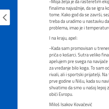
-Moja želja je da rasteretim eki
finalima najvažnije, da se igra k
tome. Kako god da se završi, se
treba da uradimo u nastavku da
problema, imao je i temperaturu,
I na kraju, apel:
-Kada sam promovisan u trenera P
priča o košarci. Sutra veliko fin
apelujem pre svega na navijače
za vređanje bilo koga. To sam o
rivali, ali i sportski prijatelji
prve godine u Nišu, kada su navi
shvatimo da smo u našoj lepoj zem
obići Evropu.
Miloš Isakov Kovačević