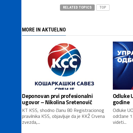
RELATED TOPICS
TOP
MORE IN AKTUELNO
Deponovan prvi profesionalni
Odluke U
ugovor – Nikolina Sretenović
godine
KT KSS, shodno članu 80 Registracionog
Odluke UO
pravilnika KSS, objavljuje da je KKŽ Crvena
održane 1
zvezda,...
videti...