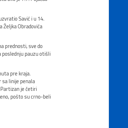
zvratio Savić i u 14.
ra Željka Obradovića
ena prednosti, sve do
 poslednju pauzu otišli
uta pre kraja.
sa linije penala
artizan je četiri
šeno, pošto su crno-beli