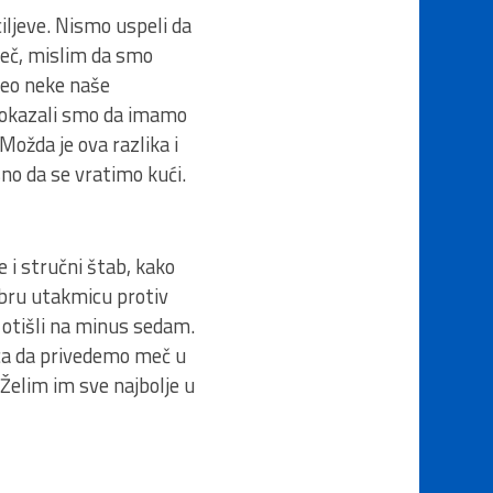
iljeve. Nismo uspeli da
 meč, mislim da smo
šeo neke naše
 Pokazali smo da imamo
Možda je ova razlika i
sno da se vratimo kući.
 i stručni štab, kako
bru utakmicu protiv
i otišli na minus sedam.
ica da privedemo meč u
 Želim im sve najbolje u