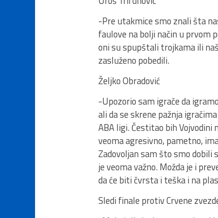
Uroš Trifunović
-Pre utakmice smo znali šta nas 
faulove na bolji način u prvom 
oni su spupštali trojkama ili na
zasluženo pobedili.
Željko Obradović
-Upozorio sam igrače da igramo p
ali da se skrene pažnja igračima 
ABA ligi. Čestitao bih Vojvodini 
veoma agresivno, pametno, imaju 
Zadovoljan sam što smo dobili s
je veoma važno. Možda je i preve
da će biti čvrsta i teška i na pl
Sledi finale protiv Crvene zvezd