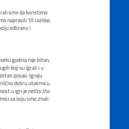
orali smo da koristimo
o napravili 10 razlike,
olju odbranu i
seku godina nije bitan,
ih koji su igrali i u
uzetan posao. Igraju
prilično dobru utakmicu.
ost u igri je nešto što
kmici za koju smo znali