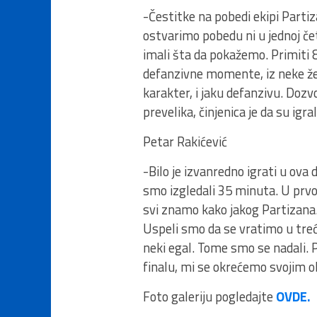
-Čestitke na pobedi ekipi Parti
ostvarimo pobedu ni u jednoj čet
imali šta da pokažemo. Primiti
defanzivne momente, iz neke že
karakter, i jaku defanzivu. Dozv
prevelika, činjenica je da su ig
Petar Rakićević
-Bilo je izvanredno igrati u ov
smo izgledali 35 minuta. U pr
svi znamo kako jakog Partizana. 
Uspeli smo da se vratimo u treć
neki egal. Tome smo se nadali. P
finalu, mi se okrećemo svojim 
Foto galeriju pogledajte
OVDE.