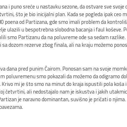
zana i puno sreće u nastavku sezone, da ostvare sve svoje c
vrtini, što je bio inicijalni plan. Kada se pogleda ipak ceo
 80 poena od Partizana, gde smo imali problem da kontroli
lje ulazili u bespotrebna slobodna bacanja i faul koševe.
olili smo Partizanu da na poluvreme ode sa sedam razlike. 
rali sa dozom rezerve zbog finala, ali na kraju možemo pono
a dva dana pred punim Čairom. Ponosan sam na svoje momke
vom poluvremenu smo pokazali da možemo da odigramo do
Krivo mi je što smo na minut do kraja ispustili pola koša 
oj četvrtini, ali nedostajalo nam je iskustva i jakih utakm
artizan je naravno dominantan, suvišno je pričati o njima.
obavezama.