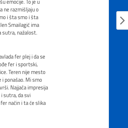
šu emocije. To je u
da ne razmišljaju o
mo i šta smo i šta
len Smailagić ima
a sutra, nažalost.
lada fer plej i da se
đe fer i sportski,
ce. Teren nije mesto
e i ponašao. Mi smo
avrši. Najjača impresija
i sutra, da svi
er način i ta će slika