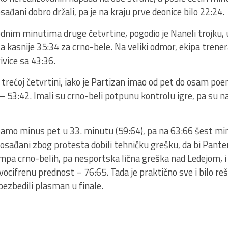
sađani dobro držali, pa je na kraju prve deonice bilo 22:24.
vodnim minutima druge četvrtine, pogodio je Naneli trojku, u
ta kasnije 35:34 za crno-bele. Na veliki odmor, ekipa trene
ivice sa 43:36.
 u trećoj četvrtini, iako je Partizan imao od pet do osam po
 53:42. Imali su crno-beli potpunu kontrolu igre, pa su na
samo minus pet u 33. minutu (59:64), pa na 63:66 šest min
osađani zbog protesta dobili tehničku grešku, da bi Panter 
mpa crno-belih, pa nesportska lična greška nad Ledejom, i P
ocifrenu prednost – 76:65. Tada je praktično sve i bilo re
obezbedili plasman u finale.