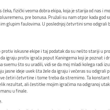
čeka, fizički veoma dobra ekipa, koja je starija od nas i m
poluvremenu, pre bonusa. Pružali su nam otpor kada god sm
šim glupim faulovima. U poslednjoj četvrtini smo odigrali b
rotiv iskusne ekipe i taj podatak da su nešto stariji u pro
da igraju protiv igrača poput Kaningema koji je poznat i drug
na svemu što su uradili, vidi se da moj mladi kolega radi iz
jasne ideje uvek šta žele da igraju i večeras su odigrali 
ve četiri četvrtine i tome treba da stremimo. Ta konstantn
lik rezultat, ali čestitke mojim igračima na odigranoj uta
asmanu u finale.
e.