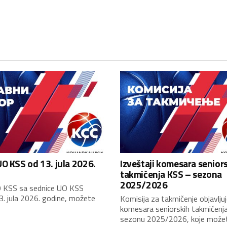
O KSS od 13. jula 2026.
Izveštaji komesara senior
takmičenja KSS – sezona
2025/2026
 KSS sa sednice UO KSS
3. jula 2026. godine, možete
Komisija za takmičenje objavljuj
komesara seniorskih takmičenj
sezonu 2025/2026, koje možete