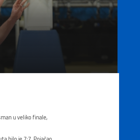
man u veliko finale,
a bilo je 7:7. Pojačao