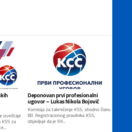
skih
Deponovan prvi profesionalni
ugovor – Lukas Nikola Bojović
Komisija za takmičenje KSS, shodno članu
80. Registracionog pravilnika KSS,
e izveštaje
objavljuje da je KK...
a KSS za
...