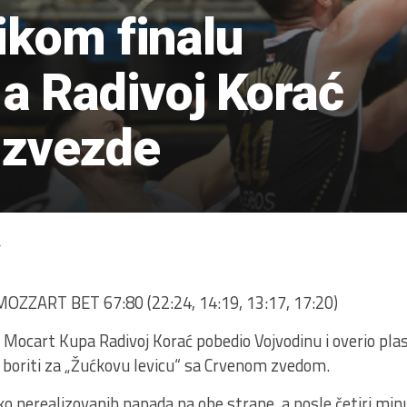
ikom finalu
a Radivoj Korać
 zvezde
4
ZART BET 67:80 (22:24, 14:19, 13:17, 17:20)
 Mocart Kupa Radivoj Korać pobedio Vojvodinu i overio plas
 boriti za „Žućkovu levicu“ sa Crvenom zvedom.
o nerealizovanih napada na obe strane, a posle četiri minut