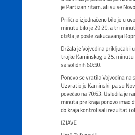
je Partizan ritam, ali su se Novo
Prilično izjednačeno bilo je u u
minutu bilo je 29:29, a tri minu
otišla je posle zakucavanja Kopr
Držala je Vojvodina priključak i
trojke Kaminskog u 25. minutu –
sa solidnih 60:50.
Ponovo se vratila Vojvodina na 
Uzvratio je Kaminski, pa su Nov
povećao na 70:63. Usledila je ra
minuta pre kraja ponovo imao dv
do kraja kontrolisali rezultat i 
IZJAVE