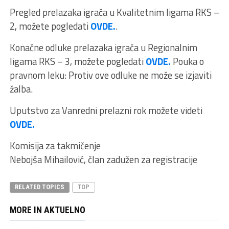
Pregled prelazaka igrača u Kvalitetnim ligama RKS –
2, možete pogledati
OVDE.
.
Konačne odluke prelazaka igrača u Regionalnim
ligama RKS – 3, možete pogledati
OVDE.
Pouka o
pravnom leku: Protiv ove odluke ne može se izjaviti
žalba.
Uputstvo za Vanredni prelazni rok možete videti
OVDE.
Komisija za takmičenje
Nebojša Mihailović, član zadužen za registracije
RELATED TOPICS
TOP
MORE IN AKTUELNO