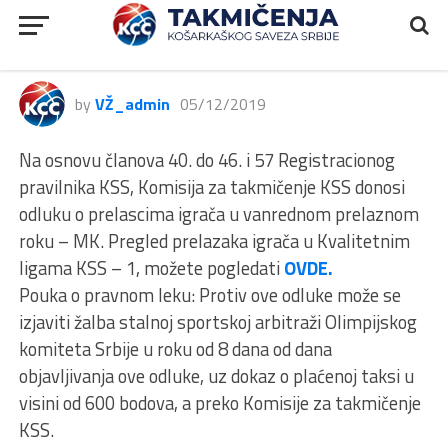
Odluke Vanredni prelazni rok MK
05. Decembar 2019.
by
VŽ_admin
05/12/2019
Na osnovu članova 40. do 46. i 57 Registracionog
pravilnika KSS, Komisija za takmičenje KSS donosi
odluku o prelascima igrača u vanrednom prelaznom
roku – MK. Pregled prelazaka igrača u Kvalitetnim
ligama KSS – 1, možete pogledati
OVDE.
Pouka o pravnom leku: Protiv ove odluke može se
izjaviti žalba stalnoj sportskoj arbitraži Olimpijskog
komiteta Srbije u roku od 8 dana od dana
objavljivanja ove odluke, uz dokaz o plaćenoj taksi u
visini od 600 bodova, a preko Komisije za takmičenje
KSS.