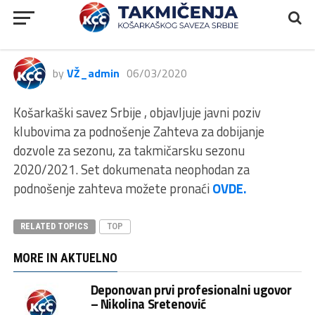
podnošenje zahteva za dobijanje
dozvole za sezonu, 2020/2021
by
VŽ_admin
06/03/2020
Košarkaški savez Srbije , objavljuje javni poziv
klubovima za podnošenje Zahteva za dobijanje
dozvole za sezonu, za takmičarsku sezonu
2020/2021. Set dokumenata neophodan za
podnošenje zahteva možete pronaći
OVDE.
RELATED TOPICS
TOP
MORE IN AKTUELNO
Deponovan prvi profesionalni ugovor
– Nikolina Sretenović