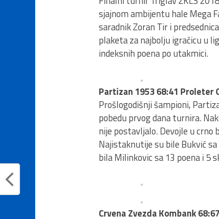
Finalni turnir Triglav ŽKLS 201
sjajnom ambijentu hale Mega Fac
saradnik Zoran Tir i predsednic
plaketa za najbolju igračicu u l
indeksnih poena po utakmici.
Partizan 1953 68:41 Proleter 
Prošlogodišnji šampioni, Partiz
pobedu prvog dana turnira. Nak
nije postavljalo. Devojle u crn
Najistaknutije su bile Bukvić sa
bila Milinkovic sa 13 poena i 5 
Crvena Zvezda Kombank 68:6