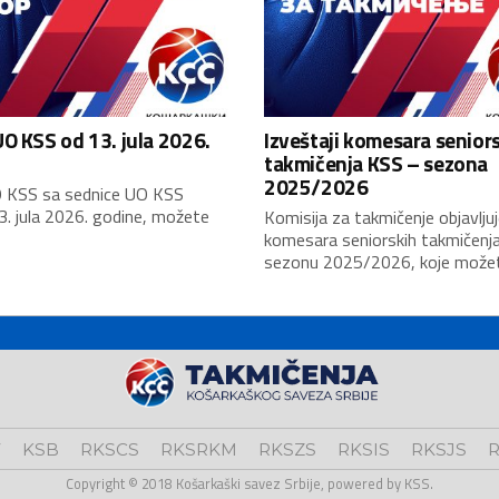
O KSS od 13. jula 2026.
Izveštaji komesara senior
takmičenja KSS – sezona
2025/2026
 KSS sa sednice UO KSS
3. jula 2026. godine, možete
Komisija za takmičenje objavljuj
komesara seniorskih takmičenj
sezonu 2025/2026, koje možete
V
KSB
RKSCS
RKSRKM
RKSZS
RKSIS
RKSJS
R
Copyright © 2018 Košarkaški savez Srbije, powered by KSS.