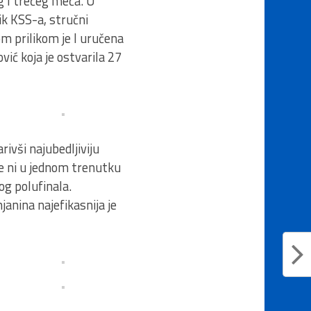
g I trećeg meča. U
ik KSS-a, stručni
m prilikom je I uručena
vić koja je ostvarila 27
ivši najubedljiviju
e ni u jednom trenutku
og polufinala.
janina najefikasnija je