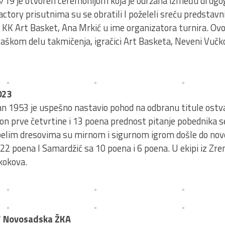
8/19 je otvoren ceremonijom koja je održana između drugo
tory prisutnima su se obratili I poželeli sreću predstavn
a KK Art Basket, Ana Mrkić u ime organizatora turnira. Ovo
igaškom delu takmičenja, igračici Art Basketa, Neveni Vučko
023
an 1953 je uspešno nastavio pohod na odbranu titule ostvar
on prve četvrtine i 13 poena prednost pitanje pobednika s
o belim dresovima su mirnom i sigurnom igrom došle do nov
 22 poena I Samardžić sa 10 poena i 6 poena. U ekipi iz Zren
skokova.
7 Novosadska ŽKA