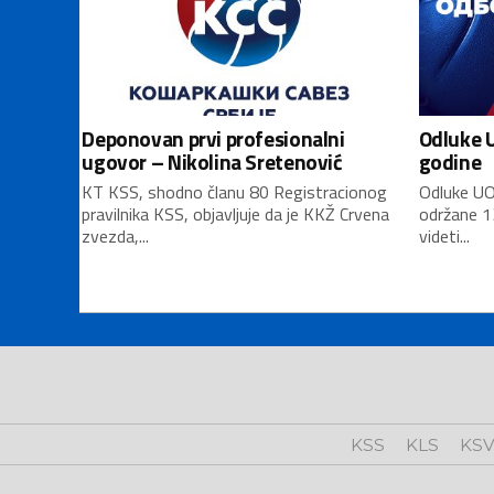
Deponovan prvi profesionalni
Odluke U
ugovor – Nikolina Sretenović
godine
KT KSS, shodno članu 80 Registracionog
Odluke UO
pravilnika KSS, objavljuje da je KKŽ Crvena
održane 1
zvezda,...
videti...
KSS
KLS
KS