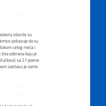
asketa izborile su
akmice pokazuje da su
a tokom celog meča i
 bila odbrana koju je
e Vučković sa 27 poena
ženom sastavu je samo