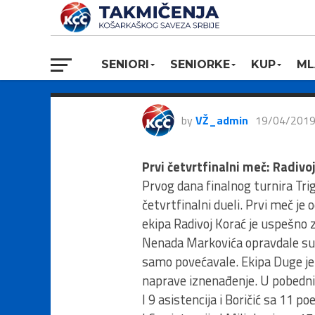
Izveštaj prvo
turnira TRIG
SENIORI
SENIORKE
KUP
ML
by
VŽ_admin
19/04/201
Prvi četvrtfinalni meč: Radivo
Prvog dana finalnog turnira Tri
četvrtfinalni dueli. Prvi meč je
ekipa Radivoj Korać je uspešno 
Nenada Markovića opravdale su u
samo povećavale. Ekipa Duge je 
naprave iznenađenje. U pobednič
I 9 asistencija i Boričić sa 11 