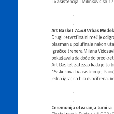
I 6 asistencija I Milinkovic sa 1
Art Basket 74:49 Vrbas Medel
Drugi četvrtfinalni meč je odig
plasman u polufinale nakon uta
igračice trenera Milana Vidosavl
pokušavala da dođe do preokreta 
Art Basket zatezao kada je to bi
15 skokova I 4 asistencije, Pan
jedna igračica bila dvocifrena, 
Ceremonija otvaranja turnira