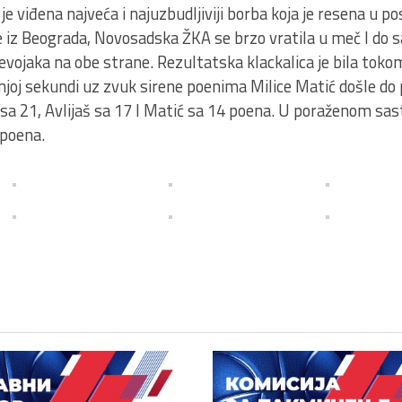
 viđena najveća i najuzbudljiviji borba koja je resena u po
 iz Beograda, Novosadska ŽKA se brzo vratila u meč I do s
devojaka na obe strane. Rezultatska klackalica je bila tok
njoj sekundi uz zvuk sirene poenima Milice Matić došle do 
 sa 21, Avlijaš sa 17 I Matić sa 14 poena. U poraženom sas
 poena.