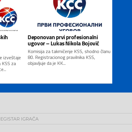
skih
Deponovan prvi profesionalni
ugovor – Lukas Nikola Bojović
Komisija za takmičenje KSS, shodno članu
80. Registracionog pravilnika KSS,
e izveštaje
objavljuje da je KK...
a KSS za
...
EGISTAR IGRAČA