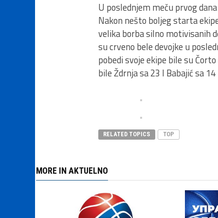
U poslednjem meču prvog dana je
Nakon nešto boljeg starta ekipe
velika borba silno motivisanih 
su crveno bele devojke u posled
pobedi svoje ekipe bile su Čorto
bile Ždrnja sa 23 I Babajić sa 14
RELATED TOPICS
TOP
MORE IN AKTUELNO