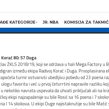
g dana finalnog
LAV ŽKLS 2018/19
AĐE KATEGORIJE
JR. NBA
KOMISIJA ZA TAKMIČ
9
j Korać 80: 57 Duga
glav ŽKLS 2018/19, koji se održava u hali Mega Factory u 
 odigran između ekipa Radivoj Korać i Duga. Prvoplasirana ek
započela turnir ostvarivši ubedljivu pobedu od 23 poena ra
logu favorita i već u prvoj četvrrtini napravile razliku ko
u nekoliko navrata uspevala da uhvati priključak ali na kr
koj ekipi najzapaženije su bile Rosić sa 16 poena i 7 skok
poena I 14 skokova. U ekipi Duge najistaknutije su bile Mati