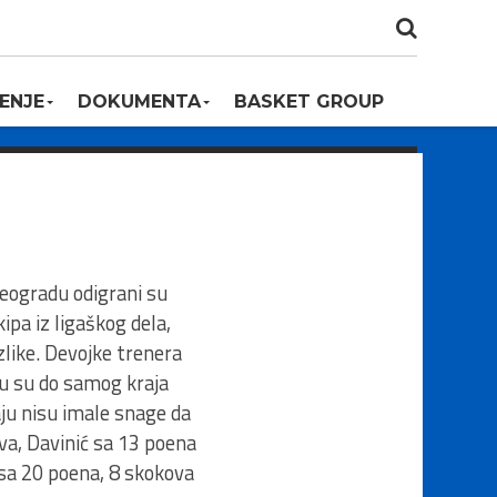
ENJE
DOKUMENTA
BASKET GROUP
Beogradu odigrani su
ipa iz ligaškog dela,
zlike. Devojke trenera
ju su do samog kraja
aju nisu imale snage da
ova, Davinić sa 13 poena
ć sa 20 poena, 8 skokova