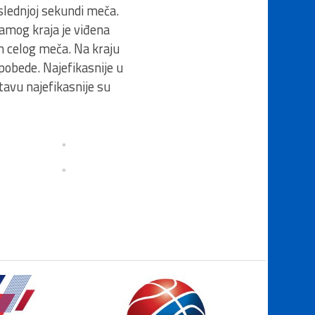
slednjoj sekundi meča.
amog kraja je viđena
om celog meča. Na kraju
pobede. Najefikasnije u
tavu najefikasnije su