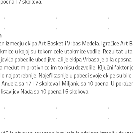
7 poena I 7 skokova.
a
ran izmedju ekipa Art Basket i Vrbas Medela. Igračice Art B
kmice u kojoj su tokom cele utakmice vodile. Rezultat ut
jevića pobedile ubedljivo, ali je ekipa Vrbasa je bila opasn
međutim protivnice im to nisu dozvolile. Ključni faktor je
lo najpotrebnije. Najefikasnije u pobedi svoje ekipe su bil
ić Anđela sa 17 I 7 skokova I Miljanić sa 10 poena. U pora
Velisavljev Nađa sa 10 poena I 6 skokova.