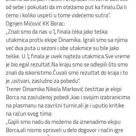
od sebe i pokušati da im otežamo put ka finalu.Da li
ćemo i koliko uspeti u tome videćemo sutra“.
Ognjen Mićović KK Borac:
„Znali smo da nas u ¼ finala čeka jako teška
utakmica protiv ekipe Dinamika. Igrali smo sa njima
već dva puta u sezoni i obe utakmice su bile jako
teške. U ¼ finala je uvek najteža utakmica.Sve vreme
je bio egal rezultat.Na kraju smo se odlepili što smo
znali da iskoristimo.Čuvali smo rezultat do kraja i to
je ,ustvari, zaslužno za pobedu“.
Trener Dinamika Nikola Marković čestitao je ekipi
Borca na zasluženoj pobedi ,kao i svojim izabranicima
na plasmanu na završni turnir,ali je i uputio kritike
na račun svog tima:
„Gajili smo nadu da možemo da iznenadimo ekipu
Borca,ali nismo sproveli u delo dogovor i način igre