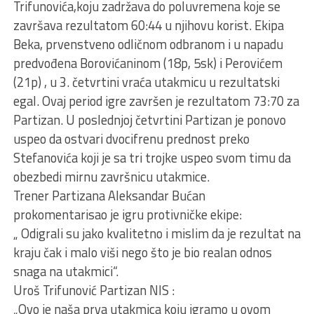
Trifunovića,koju zadržava do poluvremena koje se
završava rezultatom 60:44 u njihovu korist. Ekipa
Beka, prvenstveno odličnom odbranom i u napadu
predvođena Borovićaninom (18p, 5sk) i Perovićem
(21p) , u 3. četvrtini vraća utakmicu u rezultatski
egal. Ovaj period igre završen je rezultatom 73:70 za
Partizan. U poslednjoj četvrtini Partizan je ponovo
uspeo da ostvari dvocifrenu prednost preko
Stefanovića koji je sa tri trojke uspeo svom timu da
obezbedi mirnu završnicu utakmice.
Trener Partizana Aleksandar Bućan
prokomentarisao je igru protivničke ekipe:
„ Odigrali su jako kvalitetno i mislim da je rezultat na
kraju čak i malo viši nego što je bio realan odnos
snaga na utakmici“.
Uroš Trifunović Partizan NIS :
„Ovo je naša prva utakmica koju igramo u ovom