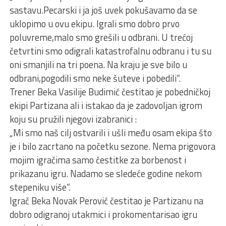
sastavu.Pecarski i ja još uvek pokušavamo da se
uklopimo u ovu ekipu. Igrali smo dobro prvo
poluvreme,malo smo grešili u odbrani. U trećoj
četvrtini smo odigrali katastrofalnu odbranu i tu su
oni smanjili na tri poena. Na kraju je sve bilo u
odbrani,pogodili smo neke šuteve i pobedili“.
Trener Beka Vasilije Budimić čestitao je pobedničkoj
ekipi Partizana ali i istakao da je zadovoljan igrom
koju su pružili njegovi izabranici :
„Mi smo naš cilj ostvarili i ušli među osam ekipa što
je i bilo zacrtano na početku sezone. Nema prigovora
mojim igračima samo čestitke za borbenost i
prikazanu igru. Nadamo se sledeće godine nekom
stepeniku više“.
Igrač Beka Novak Perović čestitao je Partizanu na
dobro odigranoj utakmici i prokomentarisao igru