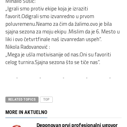
Mihailo Šušić:
„Igrali smo protiv ekipe koja je izraziti
favorit.Odigrali smo izvanredno u prvom
poluvremenu.Neamo za čim da žalimo.ovo je bila
sjajna sezona za moju ekipu .Mislim da je 6. Mesto u
liki i ovo četvrtfinale naš izvanredan uspeh“.
Nikola Radovanović :
„Mega je ušla motivisanije od nas.Oni su favoriti
celog turnira.Sjajna sezona što se tiče nas“.
RELATED TOPICS
TOP
MORE IN AKTUELNO
Deponovan prvi profesionalni ugovor