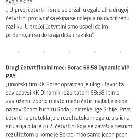
svoje ekipe:
„ U prvoj četvrtini smo se držali u egalu,ali u drugoj
četvrtini protivnička ekipa se odlepila na dvocifrenu
razliku. U trećoj četvrtini smo uspeli da im
priđemo,ali su do kraja držali razliku“.
Drugi četvrtfinalni meč: Borac 68:58 Dynamic VIP
PAY
Juniorski tim KK Borac opravdao je ulogu favorita
savladavši KK Dinamik rezultatom 68:58 i time
zasluženo izborio mesto među četiri najbolje ekipe
na završnom turniru Roda juniorske lige Srbije. Prva
četvrtina protekla je u rezultatskom egalu, a slična
situacija bila je i u 2. četvrtini koja se završila tesnim
rezultatom u kome je Borac imao samo jedan poen