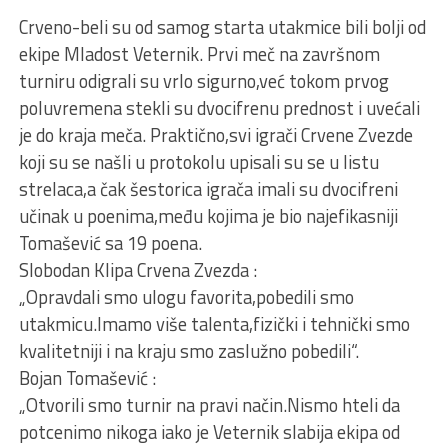
Crveno-beli su od samog starta utakmice bili bolji od
ekipe Mladost Veternik. Prvi meč na završnom
turniru odigrali su vrlo sigurno,već tokom prvog
poluvremena stekli su dvocifrenu prednost i uvećali
je do kraja meča. Praktično,svi igrači Crvene Zvezde
koji su se našli u protokolu upisali su se u listu
strelaca,a čak šestorica igrača imali su dvocifreni
učinak u poenima,među kojima je bio najefikasniji
Tomašević sa 19 poena.
Slobodan Klipa Crvena Zvezda :
„Opravdali smo ulogu favorita,pobedili smo
utakmicu.Imamo više talenta,fizički i tehnički smo
kvalitetniji i na kraju smo zaslužno pobedili“.
Bojan Tomašević :
„Otvorili smo turnir na pravi način.Nismo hteli da
potcenimo nikoga iako je Veternik slabija ekipa od