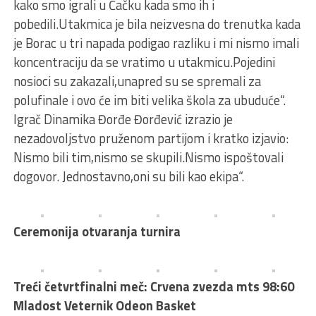
kako smo igrali u Čačku kada smo ih i
pobedili.Utakmica je bila neizvesna do trenutka kada
je Borac u tri napada podigao razliku i mi nismo imali
koncentraciju da se vratimo u utakmicu.Pojedini
nosioci su zakazali,unapred su se spremali za
polufinale i ovo će im biti velika škola za ubuduće“.
Igrač Dinamika Đorđe Đorđević izrazio je
nezadovoljstvo pruženom partijom i kratko izjavio:
Nismo bili tim,nismo se skupili.Nismo ispoštovali
dogovor. Jednostavno,oni su bili kao ekipa“.
Ceremonija otvaranja turnira
Treći četvrtfinalni meč: Crvena zvezda mts 98:60
Mladost Veternik Odeon Basket