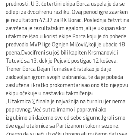
prednosti. U 3. četvrtini ekipa Borca uspela je da se
odlepi za dvocifrenu razliku. Ovaj period igre završen
je rezultatom 47:37 za KK Borac. Poslednja četvrtina
završena je rezultatskim egalom ,ali je ukupan skor
utakmice išao u korist ekipe Borca koju je do pobede
predvodio MVP lige Ognjen Mićović,koji je ubacio 18
poena.Dvocifreni su još bili kapiten Krsmanović i
Tutović sa 13, dok je Pejović postigao 12 koševa.
Trener Borca Dejan Tomašević istakao je da je
zadovoljan igrom svojih izabranika, te da je pobeda
zaslužena i kratko prokomentarisao ono što njegovu
ekipu očekuje u nastavku takmičenja:
„Utakmica ¼ finala je najvažnija na turniru jer nema
popravnog. Već sutra imamo i popravni ako
izgubimo,ali daćemo sve od sebe sigurno.Igrali smo
dve egal utakmice sa Partizanom tokom sezone.
Znamo da su jači i fizički i brojno,ali mi ćemo dati sve