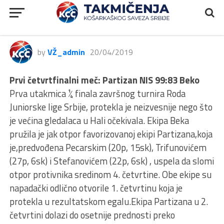
Izveštaj prvog dana finalnog
turnira RODA JLS 2018/19
by
VŽ_admin
20/04/2019
Prvi četvrtfinalni meč: Partizan NIS 99:83 Beko
Prva utakmica ¼ finala završnog turnira Roda
Juniorske lige Srbije, protekla je neizvesnije nego što
je većina gledalaca u Hali očekivala. Ekipa Beka
pružila je jak otpor favorizovanoj ekipi Partizana,koja
je,predvođena Pecarskim (20p, 15sk), Trifunovićem
(27p, 6sk) i Stefanovićem (22p, 6sk) , uspela da slomi
otpor protivnika sredinom 4. četvrtine. Obe ekipe su
napadački odlično otvorile 1. četvrtinu koja je
protekla u rezultatskom egalu.Ekipa Partizana u 2.
četvrtini dolazi do osetnije prednosti preko