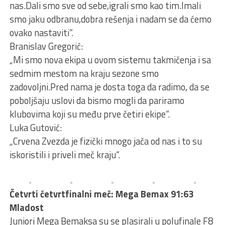
nas.Dali smo sve od sebe,igrali smo kao tim.Imali
smo jaku odbranu,dobra rešenja i nadam se da ćemo
ovako nastaviti“.
Branislav Gregorić:
„Mi smo nova ekipa u ovom sistemu takmičenja i sa
sedmim mestom na kraju sezone smo
zadovoljni.Pred nama je dosta toga da radimo, da se
poboljšaju uslovi da bismo mogli da pariramo
klubovima koji su među prve četiri ekipe“.
Luka Gutović:
„Crvena Zvezda je fizički mnogo jača od nas i to su
iskoristili i priveli meč kraju“.
Četvrti četvrtfinalni meč: Mega Bemax 91:63
Mladost
Juniori Mega Bemaksa su se plasirali u polufinale F8