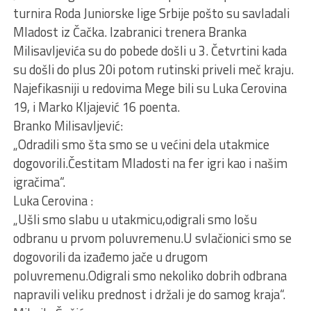
turnira Roda Juniorske lige Srbije pošto su savladali
Mladost iz Čačka. Izabranici trenera Branka
Milisavljevića su do pobede došli u 3. Četvrtini kada
su došli do plus 20i potom rutinski priveli meč kraju.
Najefikasniji u redovima Mege bili su Luka Cerovina
19, i Marko Kljajević 16 poenta.
Branko Milisavljević:
„Odradili smo šta smo se u većini dela utakmice
dogovorili.Čestitam Mladosti na fer igri kao i našim
igračima“.
Luka Cerovina :
„Ušli smo slabu u utakmicu,odigrali smo lošu
odbranu u prvom poluvremenu.U svlačionici smo se
dogovorili da izađemo jače u drugom
poluvremenu.Odigrali smo nekoliko dobrih odbrana
napravili veliku prednost i držali je do samog kraja“.