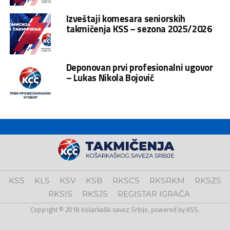
Izveštaji komesara seniorskih
takmičenja KSS – sezona 2025/2026
Deponovan prvi profesionalni ugovor
– Lukas Nikola Bojović
KSS
KLS
KSV
KSB
RKSCS
RKSRKM
RKSZS
RKSIS
RKSJS
REGISTAR IGRAČA
Copyright © 2018 Košarkaški savez Srbije, powered by KSS.