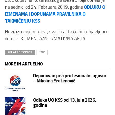
03. Skupština Košarkaškog saveza Srbije donela je
na sednici od 24. Februara 2019. godine
ODLUKU O
IZMENAMA I DOPUNAMA PRAVILNIKA O
TAKMIČENJU KSS
Novi, izmenjeni tekst, sva tri akta će biti objavljeni u
delu DOKUMENTA/NORMATIVNA AKTA.
RELATED TOPICS
TOP
MORE IN AKTUELNO
Deponovan prvi profesionalni ugovor
– Nikolina Sretenović
Odluke UO KSS od 13. jula 2026.
godine