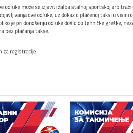
e odluke može se izjaviti žalba stalnoj sportskoj arbitraž
objavljivanja ove odluke, uz dokaz o plaćenoj taksi u visini
liko je pri donošenju odluke došlo do tehničke greške, ne
ana bez plaćanja takse.
 za registracije