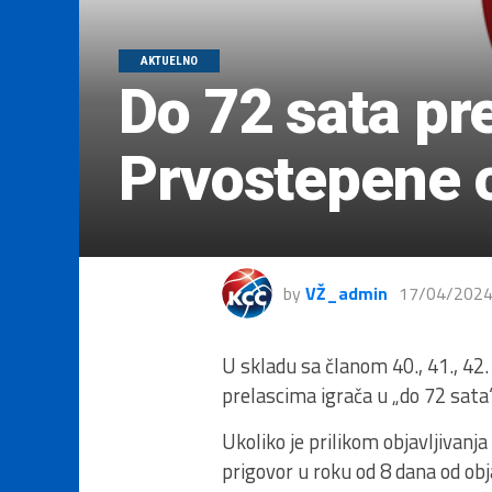
AKTUELNO
Do 72 sata pre
Prvostepene 
by
VŽ_admin
17/04/202
U skladu sa članom 40., 41., 42.
prelascima igrača u „do 72 sat
Ukoliko je prilikom objavljivanj
prigovor u roku od 8 dana od obja