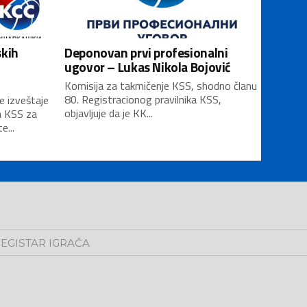
skih
Deponovan prvi profesionalni
ugovor – Lukas Nikola Bojović
Komisija za takmičenje KSS, shodno članu
80. Registracionog pravilnika KSS,
e izveštaje
objavljuje da je KK...
a KSS za
...
EGISTAR IGRAČA