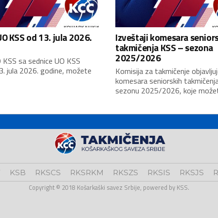
O KSS od 13. jula 2026.
Izveštaji komesara senior
takmičenja KSS – sezona
2025/2026
 KSS sa sednice UO KSS
3. jula 2026. godine, možete
Komisija za takmičenje objavljuj
komesara seniorskih takmičenj
sezonu 2025/2026, koje možete
V
KSB
RKSCS
RKSRKM
RKSZS
RKSIS
RKSJS
R
Copyright © 2018 Košarkaški savez Srbije, powered by KSS.