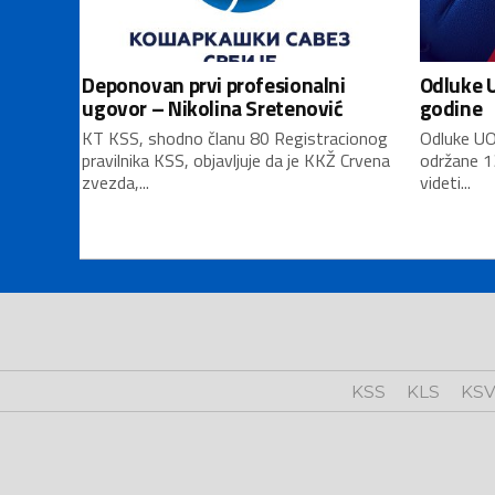
Deponovan prvi profesionalni
Odluke U
ugovor – Nikolina Sretenović
godine
KT KSS, shodno članu 80 Registracionog
Odluke UO
pravilnika KSS, objavljuje da je KKŽ Crvena
održane 1
zvezda,...
videti...
KSS
KLS
KS