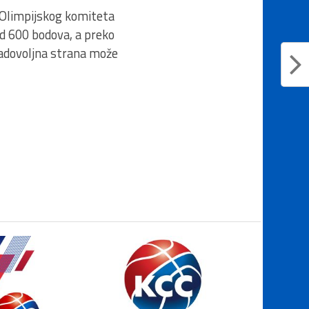
i Olimpijskog komiteta
 od 600 bodova, a preko
zadovoljna strana može