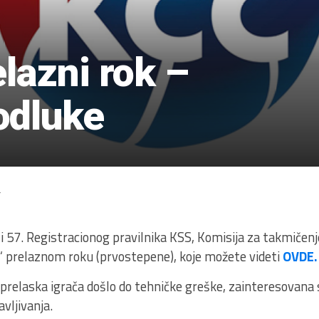
lazni rok –
odluke
4
 i 57. Registracionog pravilnika KSS, Komisija za takmičen
a“ prelaznom roku (prvostepene), koje možete videti
OVDE.
a prelaska igrača došlo do tehničke greške, zainteresovana
vljivanja.