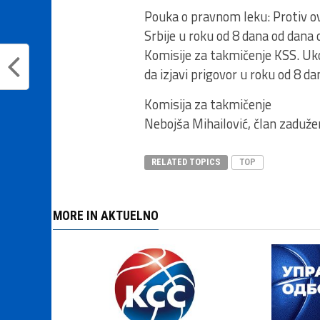
Pouka o pravnom leku: Protiv ov
Srbije u roku od 8 dana od dana 
Komisije za takmičenje KSS. Uko
da izjavi prigovor u roku od 8 d
Komisija za takmičenje
Nebojša Mihailović, član zadužen
RELATED TOPICS
TOP
MORE IN AKTUELNO