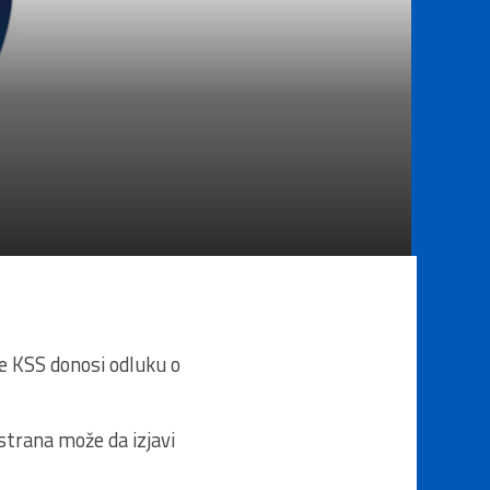
je KSS donosi odluku o
 strana može da izjavi