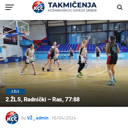
2.ŽLS
2.ŽLS, Radnički – Ras, 77:88
by
VŽ_admin
16/04/2024