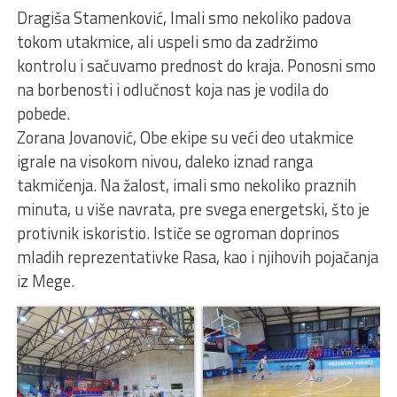
Dragiša Stamenković, Imali smo nekoliko padova
tokom utakmice, ali uspeli smo da zadržimo
kontrolu i sačuvamo prednost do kraja. Ponosni smo
na borbenosti i odlučnost koja nas je vodila do
pobede.
Zorana Jovanović, Obe ekipe su veći deo utakmice
igrale na visokom nivou, daleko iznad ranga
takmičenja. Na žalost, imali smo nekoliko praznih
minuta, u više navrata, pre svega energetski, što je
protivnik iskoristio. Ističe se ogroman doprinos
mladih reprezentativke Rasa, kao i njihovih pojačanja
iz Mege.