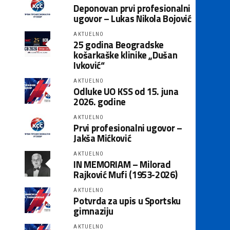
Deponovan prvi profesionalni
ugovor – Lukas Nikola Bojović
AKTUELNO
25 godina Beogradske
košarkaške klinike „Dušan
Ivković“
AKTUELNO
Odluke UO KSS od 15. juna
2026. godine
AKTUELNO
Prvi profesionalni ugovor –
Jakša Mićković
AKTUELNO
IN MEMORIAM – Milorad
Rajković Mufi (1953-2026)
AKTUELNO
Potvrda za upis u Sportsku
gimnaziju
AKTUELNO