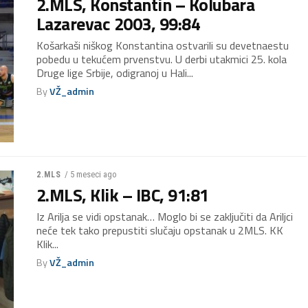
2.MLS, Konstantin – Kolubara
Lazarevac 2003, 99:84
Košarkaši niškog Konstantina ostvarili su devetnaestu
pobedu u tekućem prvenstvu. U derbi utakmici 25. kola
Druge lige Srbije, odigranoj u Hali...
By
VŽ_admin
/ 5 meseci ago
2.MLS
2.MLS, Klik – IBC, 91:81
Iz Arilja se vidi opstanak… Moglo bi se zaključiti da Ariljci
neće tek tako prepustiti slučaju opstanak u 2MLS. KK
Klik...
By
VŽ_admin