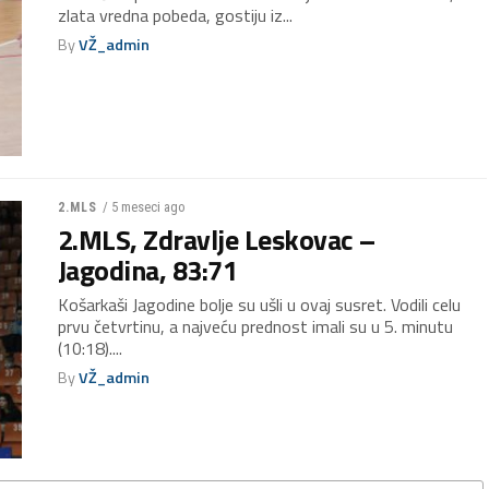
zlata vredna pobeda, gostiju iz...
By
VŽ_admin
/ 5 meseci ago
2.MLS
2.MLS, Zdravlje Leskovac –
Jagodina, 83:71
Košarkaši Jagodine bolje su ušli u ovaj susret. Vodili celu
prvu četvrtinu, a najveću prednost imali su u 5. minutu
(10:18)....
By
VŽ_admin