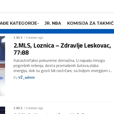
AĐE KATEGORIJE
JR. NBA
KOMISIJA ZA TAKMIČ
/ 5 meseci ago
2.MLS
2.MLS, Loznica – Zdravlje Leskovac,
77:88
Katastrofalno poluvreme domaćina. U napadu mnogo
pogrešnih rešenja, dosta promašenih šuteva,slaba
energija, dok su gosti bili rastrčani, sa boljom energijom i...
By
VŽ_admin
/ 5 meseci ago
2.MLS