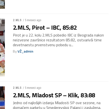
/ 5 meseci ago
2.MLS
2.MLS, Pirot – IBC, 85:82
Pirot je u 22. kolu 2.MLS pobedio IBC iz Beograda nakon
neizvesne završnice rezultatom 85:82, ostvarivši time
devetnaestu prvenstvenu pobedu u...
By
VŽ_admin
/ 5 meseci ago
2.MLS
2.MLS, Mladost SP – Klik, 83:88
Jedno od najlošijih izdanja Mladosti SP ove sezone, na
domaćem parketu u Smederevskoj Palanci i zaslužena,