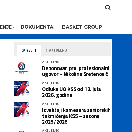
ENJE
DOKUMENTA
BASKET GROUP
VESTI
AKTUELNO
AKTUELNO
Deponovan prvi profesionalni
ugovor – Nikolina Sretenović
AKTUELNO
Odluke UO KSS od 13. jula
2026. godine
AKTUELNO
Izveštaji komesara seniorskih
takmičenja KSS – sezona
2025/2026
AKTUELNO