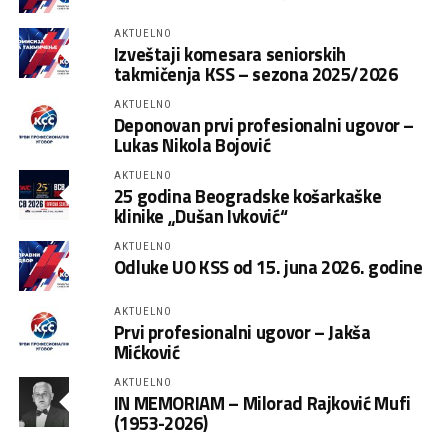
AKTUELNO
Izveštaji komesara seniorskih
takmičenja KSS – sezona 2025/2026
AKTUELNO
Deponovan prvi profesionalni ugovor –
Lukas Nikola Bojović
AKTUELNO
25 godina Beogradske košarkaške
klinike „Dušan Ivković“
AKTUELNO
Odluke UO KSS od 15. juna 2026. godine
AKTUELNO
Prvi profesionalni ugovor – Jakša
Mićković
AKTUELNO
IN MEMORIAM – Milorad Rajković Mufi
(1953-2026)