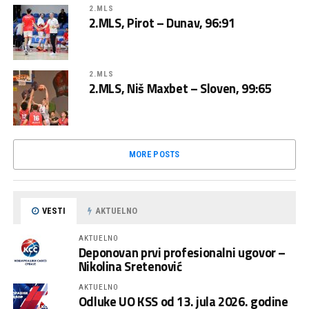
2.MLS
2.MLS, Pirot – Dunav, 96:91
2.MLS
2.MLS, Niš Maxbet – Sloven, 99:65
MORE POSTS
VESTI
AKTUELNO
AKTUELNO
Deponovan prvi profesionalni ugovor –
Nikolina Sretenović
AKTUELNO
Odluke UO KSS od 13. jula 2026. godine