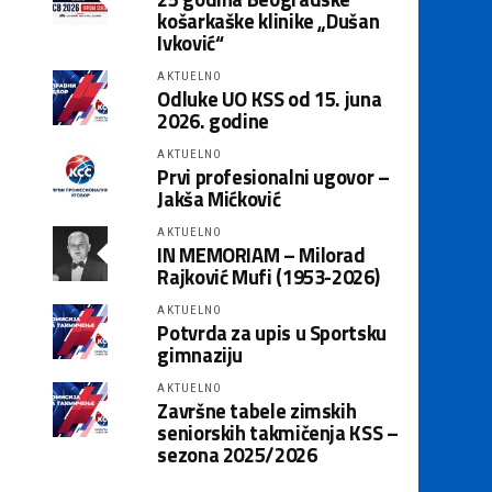
košarkaške klinike „Dušan
Ivković“
AKTUELNO
Odluke UO KSS od 15. juna
2026. godine
AKTUELNO
Prvi profesionalni ugovor –
Jakša Mićković
AKTUELNO
IN MEMORIAM – Milorad
Rajković Mufi (1953-2026)
AKTUELNO
Potvrda za upis u Sportsku
gimnaziju
AKTUELNO
Završne tabele zimskih
seniorskih takmičenja KSS –
sezona 2025/2026