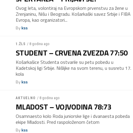
Ovog leta, volontiraj na Evropskom prvenstvu za žene u
Zrenjaninu, Nišu i Beogradu. Košarkaški savez Srbije i FIBA
Evropa, kao organizatori...
By
kss
/ 8 godina ago
1.ŽLS
STUDENT – CRVENA ZVEZDA 77:50
Košarkašice Studenta ostvarile su petu pobedu u
Kadetskoj ligi Srbije. Nišlijke na svom terenu, u susretu 17.
kola
By
kss
/ 8 godina ago
AKTUELNO
MLADOST – VOJVODINA 78:73
Osamnaesto kolo Roda juniorske lige i dvanaesta pobeda
ekipe Mladosti. Pred raspoloženom četom
By
kss